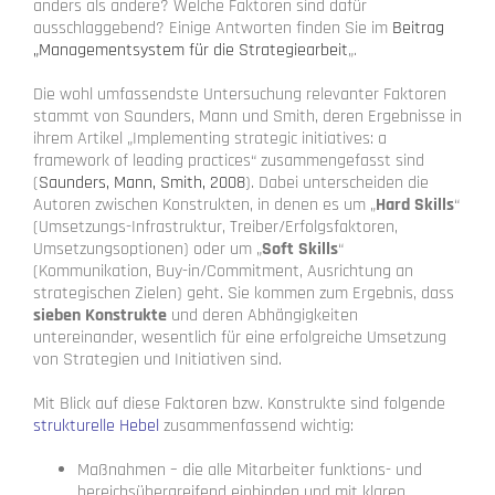
anders als andere? Welche Faktoren sind dafür
ausschlaggebend? Einige Antworten finden Sie im
Beitrag
„Managementsystem für die Strategiearbeit
„.
Die wohl umfassendste Untersuchung relevanter Faktoren
stammt von Saunders, Mann und Smith, deren Ergebnisse in
ihrem Artikel „Implementing strategic initiatives: a
framework of leading practices“ zusammengefasst sind
(
Saunders, Mann, Smith, 2008
). Dabei unterscheiden die
Autoren zwischen Konstrukten, in denen es um „
Hard Skills
“
(Umsetzungs-Infrastruktur, Treiber/Erfolgsfaktoren,
Umsetzungsoptionen) oder um „
Soft Skills
“
(Kommunikation, Buy-in/Commitment, Ausrichtung an
strategischen Zielen) geht. Sie kommen zum Ergebnis, dass
sieben Konstrukte
und deren Abhängigkeiten
untereinander, wesentlich für eine erfolgreiche Umsetzung
von Strategien und Initiativen sind.
Mit Blick auf diese Faktoren bzw. Konstrukte sind folgende
strukturelle Hebel
zusammenfassend wichtig:
Maßnahmen – die alle Mitarbeiter funktions- und
bereichsübergreifend einbinden und mit klaren