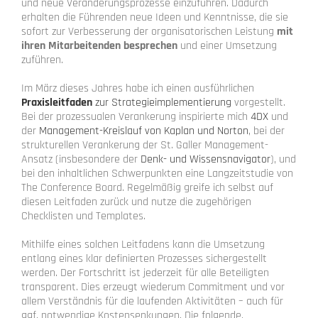
und neue Veränderungsprozesse einzuführen. Dadurch
erhalten die Führenden neue Ideen und Kenntnisse, die sie
sofort zur Verbesserung der organisatorischen Leistung
mit
ihren Mitarbeitenden besprechen
und einer Umsetzung
zuführen.
Im März dieses Jahres habe ich einen ausführlichen
Praxisleitfaden
zur Strategieimplementierung
vorgestellt.
Bei der prozessualen Verankerung inspirierte mich
4DX
und
der
Management-Kreislauf von Kaplan und Norton
, bei der
strukturellen Verankerung der St. Galler Management-
Ansatz (insbesondere der
Denk- und Wissensnavigator
), und
bei den inhaltlichen Schwerpunkten eine Langzeitstudie von
The Conference Board. Regelmäßig greife ich selbst auf
diesen Leitfaden zurück und nutze die zugehörigen
Checklisten und Templates.
Mithilfe eines solchen Leitfadens kann die Umsetzung
entlang eines klar definierten Prozesses sichergestellt
werden. Der Fortschritt ist jederzeit für alle Beteiligten
transparent. Dies erzeugt wiederum Commitment und vor
allem Verständnis für die laufenden Aktivitäten – auch für
ggf. notwendige Kostensenkungen. Die folgende,