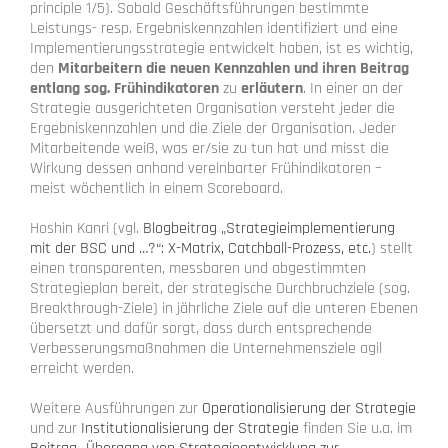
principle 1/5). Sobald Geschäftsführungen bestimmte
Leistungs- resp. Ergebniskennzahlen identifiziert und eine
Implementierungsstrategie entwickelt haben, ist es wichtig,
den
Mitarbeitern die neuen Kennzahlen
und ihren Beitrag
entlang sog. Frühindikatoren
zu
erläutern
. In einer an der
Strategie ausgerichteten Organisation versteht jeder die
Ergebniskennzahlen und die Ziele der Organisation. Jeder
Mitarbeitende weiß, was er/sie zu tun hat und misst die
Wirkung dessen anhand vereinbarter Frühindikatoren –
meist wöchentlich in einem Scoreboard.
Hoshin Kanri (vgl.
Blogbeitrag „Strategieimplementierung
mit der BSC und …?“: X-Matrix, Catchball-Prozess, etc.
) stellt
einen transparenten, messbaren und abgestimmten
Strategieplan bereit, der strategische Durchbruchziele (sog.
Breakthrough-Ziele) in jährliche Ziele auf die unteren Ebenen
übersetzt und dafür sorgt, dass durch entsprechende
Verbesserungsmaßnahmen die Unternehmensziele agil
erreicht werden.
Weitere Ausführungen zur
Operationalisierung der Strategie
und zur
Institutionalisierung der Strategie
finden Sie u.a. im