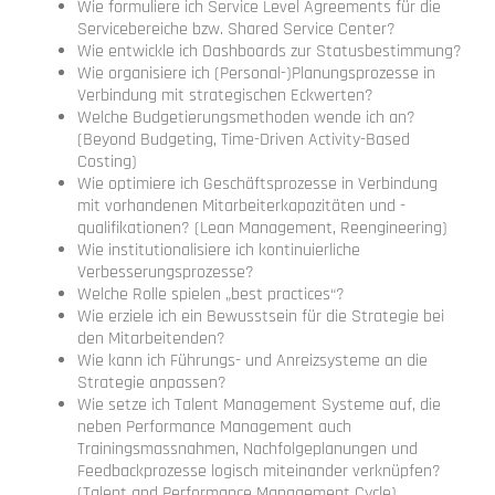
Wie formuliere ich Service Level Agreements für die
Servicebereiche bzw. Shared Service Center?
Wie entwickle ich Dashboards zur Statusbestimmung?
Wie organisiere ich (Personal-)Planungsprozesse in
Verbindung mit strategischen Eckwerten?
Welche Budgetierungsmethoden wende ich an?
(Beyond Budgeting, Time-Driven Activity-Based
Costing)
Wie optimiere ich Geschäftsprozesse in Verbindung
mit vorhandenen Mitarbeiterkapazitäten und -
qualifikationen? (Lean Management, Reengineering)
Wie institutionalisiere ich kontinuierliche
Verbesserungsprozesse?
Welche Rolle spielen „best practices“?
Wie erziele ich ein Bewusstsein für die Strategie bei
den Mitarbeitenden?
Wie kann ich Führungs- und Anreizsysteme an die
Strategie anpassen?
Wie setze ich Talent Management Systeme auf, die
neben Performance Management auch
Trainingsmassnahmen, Nachfolgeplanungen und
Feedbackprozesse logisch miteinander verknüpfen?
(Talent and Performance Management Cycle)