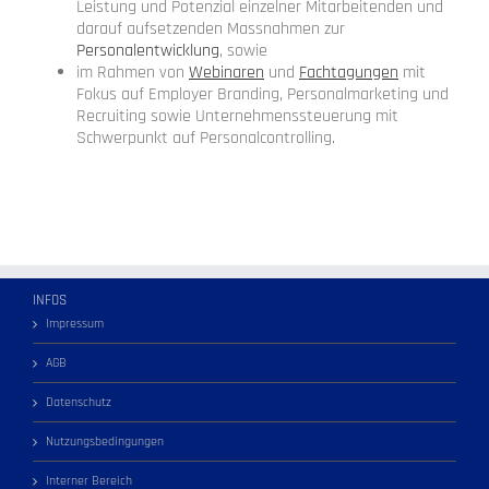
Leistung und Potenzial einzelner Mitarbeitenden und
darauf aufsetzenden Massnahmen zur
Personalentwicklung
, sowie
im Rahmen von
Webinaren
und
Fachtagungen
mit
Fokus auf Employer Branding, Personalmarketing und
Recruiting sowie Unternehmenssteuerung mit
Schwerpunkt auf Personalcontrolling.
INFOS
Impressum
AGB
Datenschutz
Nutzungsbedingungen
Interner Bereich