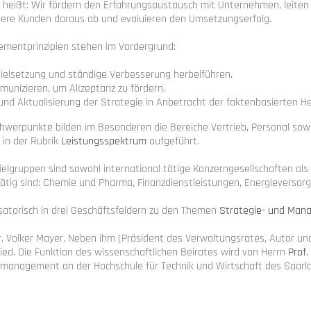
s heißt: Wir fördern den Erfahrungsaustausch mit Unternehmen, leit
ere Kunden daraus ab und evaluieren den Umsetzungserfolg.
mentprinzipien stehen im Vordergrund:
ielsetzung und ständige Verbesserung herbeiführen.
mmunizieren, um Akzeptanz zu fördern.
nd Aktualisierung der Strategie in Anbetracht der faktenbasierten H
Schwerpunkte bilden im Besonderen die Bereiche Vertrieb, Personal so
 in der Rubrik
Leistungsspektrum
aufgeführt.
elgruppen sind sowohl international tätige Konzerngesellschaften al
tig sind: Chemie und Pharma, Finanzdienstleistungen, Energieversorgu
isatorisch in drei Geschäftsfeldern zu den Themen
Strategie- und Man
r. Volker Mayer. Neben ihm (Präsident des Verwaltungsrates, Autor un
ied. Die Funktion des wissenschaftlichen Beirates wird von Herrn
Prof.
emanagement an der Hochschule für Technik und Wirtschaft des Saarl