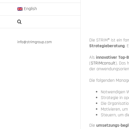
English
Die STRIM® ist ein fa
info@strimgroup.com
Strategieberatung
. 
Als
innovativer Top-
(
STRIMconsult
). Das 
der anwendungsorien
Die folgenden Manage
Notwendigen W
Strategie in o
Die Organisati
Motivieren, um
Steuern, um di
Die
umsetzungs-beg