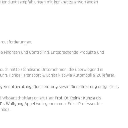
en Handlungsempfehlungen mit konkret zu erwartenden
erausforderungen.
wie Finanzen und Controlling. Entsprechende Produkte und
s auch mittelständische Unternehmen, die überwiegend in
ng, Handel, Transport & Logistik sowie Automobil & Zulieferer.
agementberatung
,
Qualifizierung
sowie
Dienstleistung
aufgestellt.
d Wissenschaftler) agiert Herr
Prof. Dr. Rainer Künzle
als
 Dr. Wolfgang Appel
wahrgenommen. Er ist Professor für
andes.