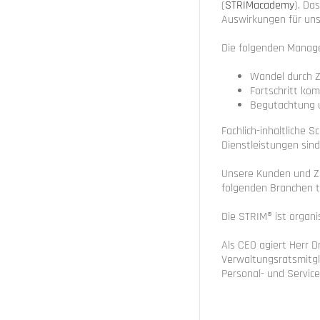
(
STRIMacademy
). Da
Auswirkungen für uns
Die folgenden Manage
Wandel durch Z
Fortschritt ko
Begutachtung u
Fachlich-inhaltliche 
Dienstleistungen sind
Unsere Kunden und Zi
folgenden Branchen tä
Die STRIM® ist organ
Als CEO agiert Herr D
Verwaltungsratsmitgl
Personal- und Servic