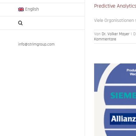
Predictive Analyti
English
Viele Organisationen 
Von
Dr. Volker Mayer
|
D
Kommentare
info@strimgroup.com
n steuern (2)
nagement
Nachhaltigkeit