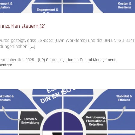
nnzahlen steuern (2)
e wurde gezeigt, dass ESRS S1 (Own Workforce) und die DIN EN ISO 30414
dungen haben: […]
eptember 11th, 2025
|
(HR) Controlling
,
Human Capital Management
,
entare