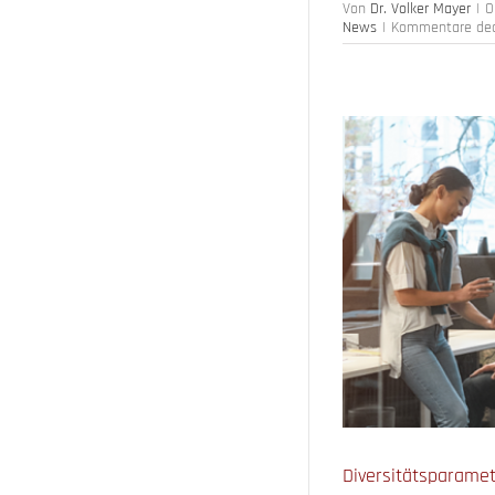
Von
Dr. Volker Mayer
|
O
News
|
Kommentare deak
altigkeitsbericht
Workforce Analytics
Diversitätsparamet