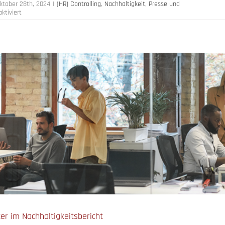
ktober 28th, 2024
|
(HR) Controlling
,
Nachhaltigkeit
,
Presse und
für
tiviert
Nachhaltigkeitsbericht
nach
ESRS
er im Nachhaltigkeitsbericht