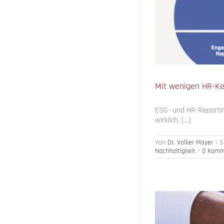
nagement
Nachhaltigkeit
Mit wenigen HR-Ke
ESG- und HR-Reportin
wirklich. […]
Von
Dr. Volker Mayer
|
S
Nachhaltigkeit
|
0 Komm