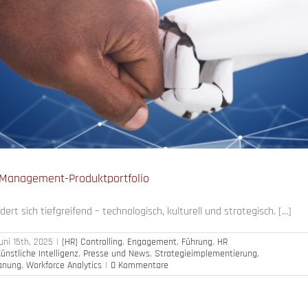
Management-Produktportfolio
ert sich tiefgreifend – technologisch, kulturell und strategisch. […]
uni 15th, 2025
|
(HR) Controlling
,
Engagement
,
Führung
,
HR
ünstliche Intelligenz
,
Presse und News
,
Strategieimplementierung
,
lanung
,
Workforce Analytics
|
0 Kommentare