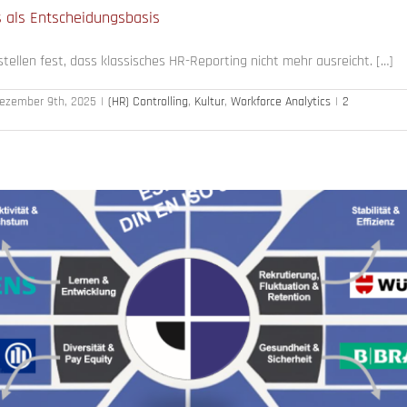
cs als Entscheidungsbasis
stellen fest, dass klassisches HR-Reporting nicht mehr ausreicht. […]
ezember 9th, 2025
|
(HR) Controlling
,
Kultur
,
Workforce Analytics
|
2