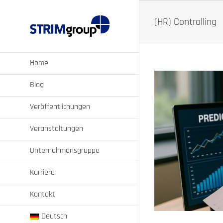
Zum
Inhalt
(HR) Controlling
springen
Home
Blog
Veröffentlichungen
Veranstaltungen
tscheidungsbasis
Unternehmensgruppe
force Analytics
Karriere
Kontakt
Deutsch