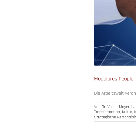
-Produktportfolio
on
Kultur
Künstliche Intelligenz
Presse und
Personalplanung
Workforce Analytics
Modulares People-
Die Arbeitswelt veränd
Von
Dr. Volker Mayer
|
J
Transformation
,
Kultur
,
K
Strategische Personalp