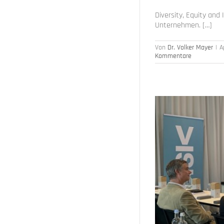
Diversity, Equity and
Unternehmen. […]
Von
Dr. Volker Mayer
|
A
Kommentare
ewed“ – Rückblick
anagement
Presse und News
Strategische
ce Analytics