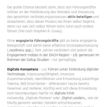
Die große Chance besteht darin, dass sich Führungskräfte
stärker an der Mobilisierung des Wandels und Steuerung
des gesamten Veränderungsprozesses
aktiv beteiligen
und
akzeptieren, dass dieser Prozess bei ihnen selbst beginnt,
denn: nur wer sich selbst führen kann, kann auch andere
führen (frei nach Stephen R. Covey).
Ohne
engagierte Führungskräfte
gibt es keine engagierte
Belegschaft und damit keine effektive Strategieumsetzung
(„
readiness gap
„). Seit Jahren verändern sich jedoch die
Engagement-Indizes in der DACH-Region – z.B. gemessen im
Rahmen der Gallup Studien
– nur geringfügig.
Digitale Kompetenz
– u.a.
Führen unter Einbindung digitaler
Technologie
, Anpassungsfähigkeit, intensive
Zusammenarbeit, Identifikation und Entwicklung zukünftiger
Talente, 360-Grad-Denke – differenziert heute bereits
Gewinner und Verlierer. Künftig wird sich diese Entwicklung
noch beschleunigen; hierfür ist
digitale Ethik
notwendig. „Digitale Pioniere“ oder „
Digital Leaders
„, wie sie
häufig genannt werden, handeln entschlossener,