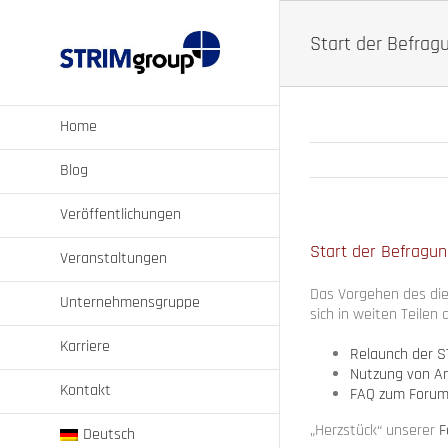
Zum
Inhalt
Start der Befragu
springen
Home
Blog
Veröffentlichungen
Start der Befragun
Veranstaltungen
Das Vorgehen des di
Unternehmensgruppe
sich in weiten Teilen
Karriere
Relaunch der S
Nutzung von An
Kontakt
FAQ zum Forum
„Herzstück“ unserer
F
Deutsch