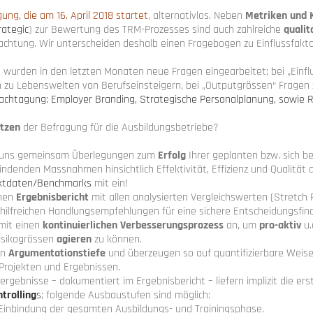
ung, die am 16. April 2018 startet
, alternativlos. Neben
Metriken
und 
rategic
) zur Bewertung des TRM-Prozesses sind auch zahlreiche
qualit
chtung. Wir unterscheiden deshalb einen Fragebogen zu Einflussfakt
 wurden in den letzten Monaten neue Fragen eingearbeitet; bei „Einfl
n zu Lebenswelten von Berufseinsteigern, bei „Outputgrössen“ Fragen
chtagung: Employer Branding, Strategische Personalplanung, sowie R
tzen
der Befragung für die Ausbildungsbetriebe?
it uns gemeinsam Überlegungen zum
Erfolg
Ihrer geplanten bzw. sich be
denden Massnahmen hinsichtlich Effektivität, Effizienz und Qualität a
ktdaten/Benchmarks
mit ein!
inen
Ergebnisbericht
mit allen analysierten Vergleichswerten (Stretch P
 hilfreichen Handlungsempfehlungen für eine sichere Entscheidungsfin
mit einen
kontinuierlichen Verbesserungsprozess
an, um
pro-aktiv
u.
isikogrössen
agieren
zu können.
an
Argumentationstiefe
und überzeugen so auf quantifizierbare Weise
Projekten und Ergebnissen.
rgebnisse – dokumentiert im Ergebnisbericht – liefern implizit die ers
trolling
s
; folgende Ausbaustufen sind möglich:
 Einbindung der gesamten Ausbildungs- und Trainingsphase.