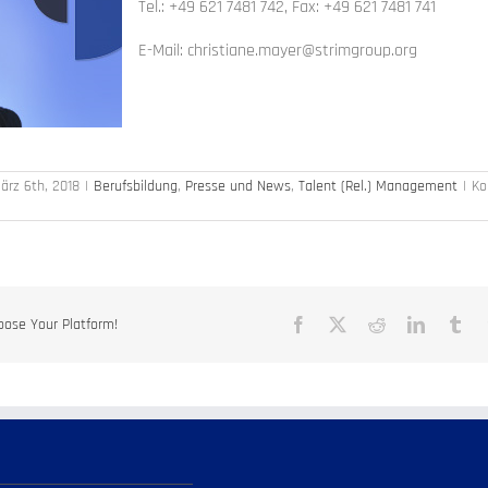
Tel.: +49 621 7481 742, Fax: +49 621 7481 741
E-Mail: christiane.mayer@strimgroup.org
ärz 6th, 2018
|
Berufsbildung
,
Presse und News
,
Talent (Rel.) Management
|
Ko
oose Your Platform!
Facebook
X
Reddit
LinkedIn
Tu