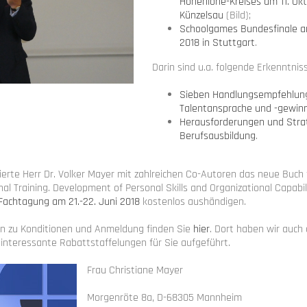
Hohenlohe-Kreises am 11. Okt
Künzelsau
(Bild);
Schoolgames Bundesfinale a
2018 in Stuttgart
.
Darin sind u.a. folgende Erkenntnis
Sieben Handlungsempfehlun
Talentansprache und -gewin
Herausforderungen und Strat
Berufsausbildung
.
ierte Herr Dr. Volker Mayer mit zahlreichen Co-Autoren das neue Buch 
al Training. Development of Personal Skills and Organizational Capabili
Fachtagung am 21.-22. Juni 2018
kostenlos aushändigen.
n zu Konditionen und Anmeldung finden Sie
hier
. Dort haben wir auch 
 interessante Rabattstaffelungen für Sie aufgeführt.
Frau Christiane Mayer
Morgenröte 8a, D-68305 Mannheim