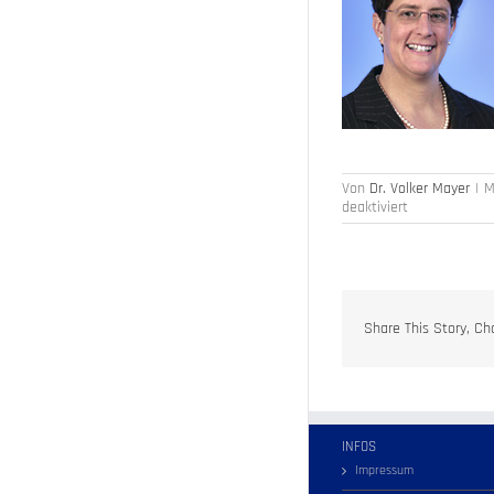
Von
Dr. Volker Mayer
|
M
für
deaktiviert
Start
der
Befragung
zur
Berufsbildung
am
Share This Story, Ch
16.
April
2018
INFOS
Impressum