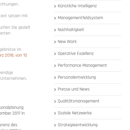
achtungen.
Künstliche Intelligenz
text setzen mit
Managementfeldsystem
chen Sie gezielt
Nachhaltigkeit
ierten
New Work
rgebnisse im
Operative Exzellenz
rz 2018, von 10
Performance Management
twendige
Personalentwicklung
r Unternehmen,
Presse und News
Qualitätsmanagement
rsonalplanung
Soziale Netzwerke
mber 2017 in
ferenz des
Strategieentwicklung