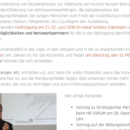
 Einbindung von Nutzengrössen zur Ableitung von Kosten-Nutzen-Betr
 Identifizierung von Wirkzusammenhängen, die beispielsweise die
igungsfähigkeit der jungen Menschen zum Ende der Ausbildung in Kon
kdaten (Noten, Fähigkeiten, etc.) zu Beginn der Ausbildung.
essenden
Fachtagung am 21.-22. Juni 2018 im Hotel Schloss Edesheim
su
öglichkeiten und Netzwerkpartnern
für die in der Befragung identifiz
r.
unverbindlich in die Logik, in den Zeitplan und in die zu erwartenden E
ar
s ein. Dieses ist für Sie kostenlos und findet
am Dienstag, den 13. Mä
er
können Sie sich anmelden.
enzen, etc.
entfalten u.E. erst dann ihr volles Potenzial, wenn die no
 und klar ist, wo die Handlungsfelder liegen. Dies erkennen immer meh
tionen, die uns zu Vorträgen und zum Erfahrungsaustausch einladen.
Hier einige Beispiele:
Vortrag zu Strategischer Pe
beim HR FORUM am 28. Septe
Ulm
;
Vortrag auf der Bildungskon