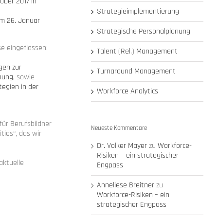
ober 2017 in
Strategieimplementierung
m 26. Januar
Strategische Personalplanung
se eingeflossen:
Talent (Rel.) Management
gen zur
Turnaround Management
nung
, sowie
egien in der
Workforce Analytics
für Berufsbildner
Neueste Kommentare
ties“, das wir
Dr. Volker Mayer
zu
Workforce-
Risiken – ein strategischer
aktuelle
Engpass
Anneliese Breitner
zu
Workforce-Risiken – ein
strategischer Engpass