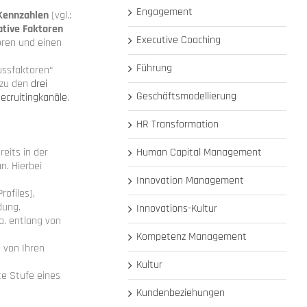
Engagement
Kennzahlen
(vgl.:
ative Faktoren
Executive Coaching
oren und einen
Führung
ussfaktoren“
 zu den
drei
Geschäftsmodellierung
ecruitingkanäle
.
HR Transformation
reits in der
Human Capital Management
n. Hierbei
Innovation Management
rofiles),
dung.
Innovations-Kultur
a. entlang von
Kompetenz Management
 von Ihren
Kultur
te Stufe eines
Kundenbeziehungen