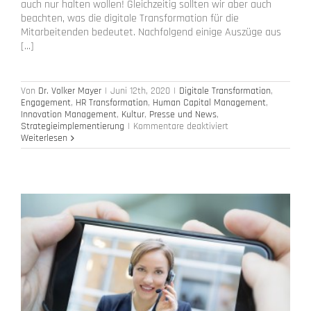
auch nur halten wollen! Gleichzeitig sollten wir aber auch
beachten, was die digitale Transformation für die
Mitarbeitenden bedeutet. Nachfolgend einige Auszüge aus
[...]
Von
Dr. Volker Mayer
|
Juni 12th, 2020
|
Digitale Transformation
,
Engagement
,
HR Transformation
,
Human Capital Management
,
Innovation Management
,
Kultur
,
Presse und News
,
für
Strategieimplementierung
|
Kommentare deaktiviert
Was
Weiterlesen
macht
die
digitale
Transformation
mit
den
Menschen?