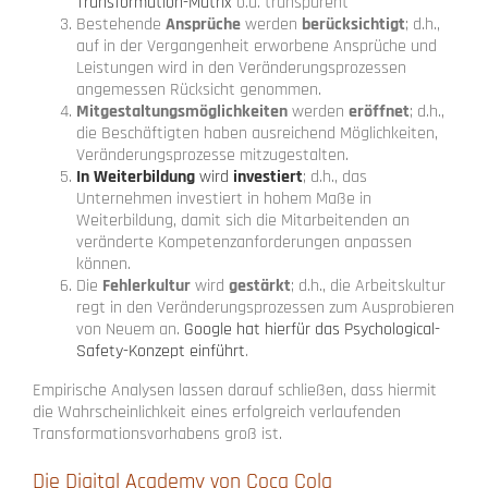
Transformation-Matrix
o.ä. transparent
Bestehende
Ansprüche
werden
berücksichtigt
; d.h.,
auf in der Vergangenheit erworbene Ansprüche und
Leistungen wird in den Veränderungsprozessen
angemessen Rücksicht genommen.
Mitgestaltungsmöglichkeiten
werden
eröffnet
; d.h.,
die Beschäftigten haben ausreichend Möglichkeiten,
Veränderungsprozesse mitzugestalten.
In Weiterbildung
wird
investiert
; d.h., das
Unternehmen investiert in hohem Maße in
Weiterbildung, damit sich die Mitarbeitenden an
veränderte Kompetenzanforderungen anpassen
können.
Die
Fehlerkultur
wird
gestärkt
; d.h., die Arbeitskultur
regt in den Veränderungsprozessen zum Ausprobieren
von Neuem an.
Google hat hierfür das Psychological-
Safety-Konzept einführt
.
Empirische Analysen lassen darauf schließen, dass hiermit
die Wahrscheinlichkeit eines erfolgreich verlaufenden
Transformationsvorhabens groß ist.
Die Digital Academy von Coca Cola