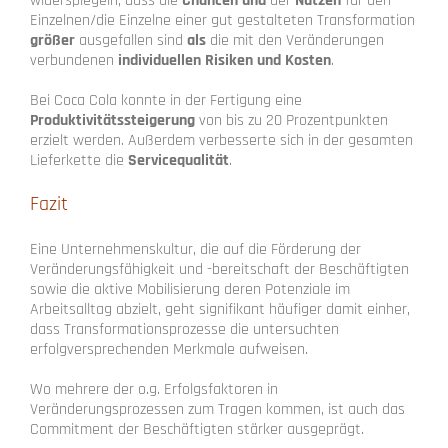
widerspiegeln, dass die
Chancen und
der
Nutzen
für den
Einzelnen/die Einzelne einer gut gestalteten Transformation
größer
ausgefallen sind
als
die mit den Veränderungen
verbundenen
individuellen Risiken und Kosten
.
Bei Coca Cola konnte in der Fertigung eine
Produktivitätssteigerung
von bis zu 20 Prozentpunkten
erzielt werden. Außerdem verbesserte sich in der gesamten
Lieferkette die
Servicequalität
.
Fazit
Eine Unternehmenskultur, die auf die Förderung der
Veränderungsfähigkeit und -bereitschaft der Beschäftigten
sowie die aktive Mobilisierung deren Potenziale im
Arbeitsalltag abzielt, geht signifikant häufiger damit einher,
dass Transformationsprozesse die untersuchten
erfolgversprechenden Merkmale aufweisen.
Wo mehrere der o.g. Erfolgsfaktoren in
Veränderungsprozessen zum Tragen kommen, ist auch das
Commitment der Beschäftigten stärker ausgeprägt.