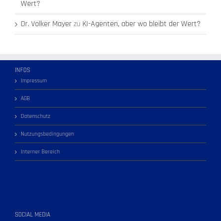
Wert?
Dr. Volker Mayer
zu
KI-Agenten, aber wo bleibt der Wert?
INFOS
Impressum
AGB
Datenschutz
Nutzungsbedingungen
Interner Bereich
SOCIAL MEDIA