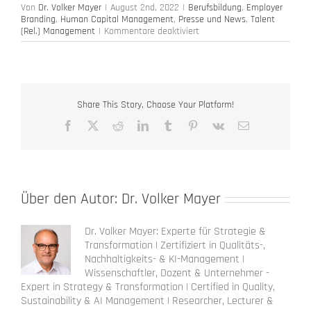
Von
Dr. Volker Mayer
|
August 2nd, 2022
|
Berufsbildung
,
Employer
Branding
,
Human Capital Management
,
Presse und News
,
Talent
für
(Rel.) Management
|
Kommentare deaktiviert
Neue
Befragung
22/23
zur
Candidate
Journey
Share This Story, Choose Your Platform!
Facebook
X
Reddit
LinkedIn
Tumblr
Pinterest
Vk
E-
Mail
Über den Autor:
Dr. Volker Mayer
Dr. Volker Mayer: Experte für Strategie &
Transformation | Zertifiziert in Qualitäts-,
Nachhaltigkeits- & KI-Management |
Wissenschaftler, Dozent & Unternehmer -
Expert in Strategy & Transformation | Certified in Quality,
Sustainability & AI Management | Researcher, Lecturer &