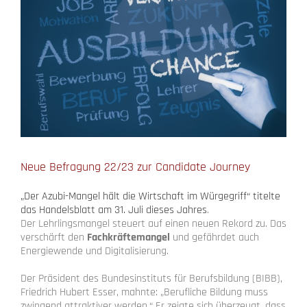
Neue Befragung 22/23 zur Candidate Journey
„Der Azubi-Mangel hält die Wirtschaft im Würgegriff“ titelte
das Handelsblatt am 31. Juli dieses Jahres
.
Der Lehrlingsmangel steuert auf einen neuen Rekord zu. Das
verschärft den
Fachkräftemangel
und gefährdet auch
Energiewende und Digitalisierung.
Der Präsident des Bundesinstituts für Berufsbildung (BIBB),
Friedrich Hubert Esser, mahnte: „Berufliche Bildung muss
zwingend attraktiver werden.“ Er zeigte sich überzeugt, dass