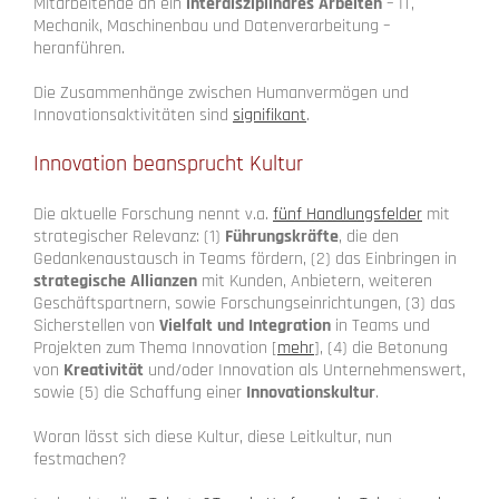
Mitarbeitende an ein
interdisziplinäres Arbeiten
– IT,
Mechanik, Maschinenbau und Datenverarbeitung –
heranführen.
Die Zusammenhänge zwischen Humanvermögen und
Innovationsaktivitäten sind
signifikant
.
Innovation beansprucht Kultur
Die aktuelle Forschung nennt v.a.
fünf Handlungsfelder
mit
strategischer Relevanz: (1)
Führungskräfte
, die den
Gedankenaustausch in Teams fördern, (2) das Einbringen in
strategische Allianzen
mit Kunden, Anbietern, weiteren
Geschäftspartnern, sowie Forschungseinrichtungen, (3) das
Sicherstellen von
Vielfalt und Integration
in Teams und
Projekten zum Thema Innovation [
mehr
], (4) die Betonung
von
Kreativität
und/oder Innovation als Unternehmenswert,
sowie (5) die Schaffung einer
Innovationskultur
.
Woran lässt sich diese Kultur, diese Leitkultur, nun
festmachen?