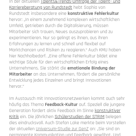
In der aktuellen
Talents&Trends-Umfrage der Talent- und
Karriereberatung von Rundstedt
hebt Sophia von
Rundstedt insbesondere eine
konstruktive Fehlerkultur
hervor: „In einem zunehmend komplexen wirtschaftlichen
Umfeld, getrieben durch die Digitalisierung, müssen
Mitarbeiter sich trauen, Neues auszuprobieren und zu
experimentieren. Nur so gelingt es ihnen, aus ihren
Erfahrungen zu lernen und schnell und flexibel auf
Marktchancen und Risiken zu reagieren.“ Auch KMU haben
hier Nachholbedarf. „Eine offene Fehlerkultur bildet eine
wichtige Säule für den wirtschaftlichen Erfolg eines
Unternehmens. Sie stärkt die
emotionale Bindung der
Mitarbeiter
an das Unternehmen, fördert die persönliche
Entwicklung jedes Einzelnen und bringt Innovationen
hervor.“
Im Austausch mit Innovationsnetzwerken kommt auch sehr
häufig das Thema
Feedback-Kultur
auf. Speziell die jungere
Generation fordert aktiv Feedback im Sinne
konstruktiver
Kritik
ein. Die jährlichen
Schülerstudien der STRIM
belegen
dies eindrucksvoll. Auch Stefan Lake merkte beim Vorstellen
der aktuellen
Universum-Studie zur GenZ
an: „Sie sind an
permanente Kommunikation und Feedback gewöhnt. Und