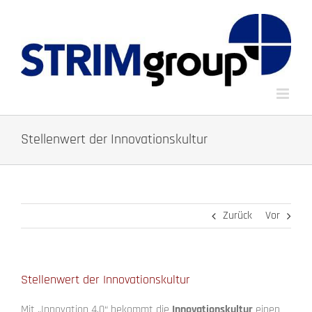
Zum
Inhalt
springen
Stellenwert der Innovationskultur
Zurück
Vor
Stellenwert der Innovationskultur
Mit „Innovation 4.0“ bekommt die
Innovationskultur
einen