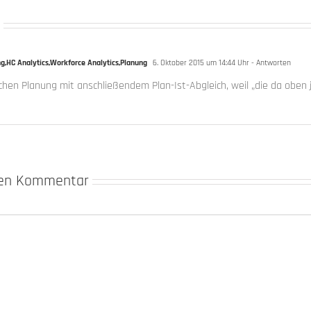
g,HC Analytics,Workforce Analytics,Planung
6. Oktober 2015 um 14:44 Uhr
- Antworten
ichen Planung mit anschließendem Plan-Ist-Abgleich, weil „die da obe
nen Kommentar