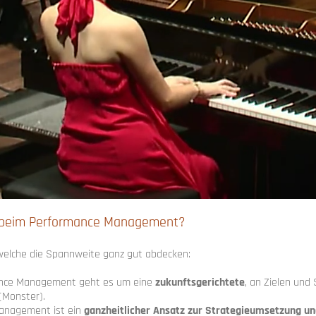
 beim Performance Management?
 welche die Spannweite ganz gut abdecken:
nce Management geht es um eine
zukunftsgerichtete
, an Zielen und
(Monster).
anagement ist ein
ganzheitlicher Ansatz zur Strategieumsetzung u