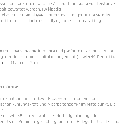
ssen und gesteuert wird die Zeit zur Erbringung von Leistungen
beit bewertet werden. (Wikipedia).
visor and an employee that occurs throughout the year,
in
cation process includes clarifying expectations, setting
ystem that measures performance and performance capability … An
organization´s human capital management (Lawler/McDermott).
spräch!
(van der Markt).
en möchte:
r es mit einem Top-Down-Prozess zu tun, der von der
schen Führungskraft und Mitarbeitendem/r im Mittelpunkt. Die
d“.
sen, wie z.B. der Auswahl, der Nachfolgeplanung oder der
ielerorts die Verbindung zu übergeordneten Belegschaftszielen und