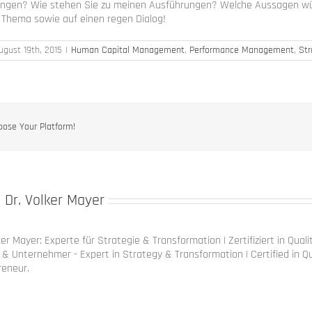
ungen? Wie stehen Sie zu meinen Ausführungen? Welche Aussagen wür
Thema sowie auf einen regen Dialog!
ugust 19th, 2015
|
Human Capital Management
,
Performance Management
,
Str
oose Your Platform!
:
Dr. Volker Mayer
ker Mayer: Experte für Strategie & Transformation | Zertifiziert in Qua
& Unternehmer - Expert in Strategy & Transformation | Certified in Qu
reneur.