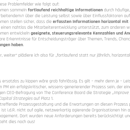
iese Problemfelder wie folgt auf:
hmen sammeln
fortlaufend reichhaltige
Informationen
durch häufige
rbeitendem/r
über die Leistung selbst sowie über Einflussfaktoren au
men stellen sicher, dass die
erfassten Informationen
horizontal
mit
 einen
nahtlos die Mitarbeiterentwicklung
unterstützt, zum anderen w
hmen entwickeln
geeignete, steuerungsrelevante Kennzahlen und A
are
Erkenntnisse für
Entscheidungsträger über
Themen, Trends
, Chan
ungen haben
.
r, weiter“ plädiere ich also für „fortlaufend statt nur jährlich, horizon
ersatzlos zu kippen wäre grob fahrlässig. Es gilt – mehr denn je – Le
 PM ein erfolgskritischer, wissens-generierender Prozess sein, der ei
rigen CEO-Befragung von The Conference Board die Strategie „
Improve 
apital Strategies
auf Platz 1.
utreffende Prozessgestaltung und die Erwartungen an diesen Prozess 
ist i.d.R. nicht auf agile, netzwerkartig agierende Organisationen hin 
agement. Dort wurden neue Anforderungen bereits berücksichtigt un
eht dies noch aus!