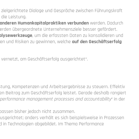
, zielgerichtete
Dialoge und
Gespräche zwischen
Führungskraft
f die
Leistung.
anderen
Humankapitalpraktiken verbunden
werden. Dadurch
erden übergeordnete Unternehmensziele besser gefördert.
nalysewerkzeuge
, um die
erfassten Daten
zu konsolidieren und
cen und Risiken zu gewinnen, welche
auf den Geschäftserfolg
tal vernetzt, am Geschäftserfolg ausgerichtet“.
istung, Kompetenzen und Arbeitsergebnisse zu steuern. Effektiv
nen Beitrag zum Geschäftserfolg leistet. Gerade deshalb rangiert
performance management processes and accountability
“ in der
passen bisher jedoch nicht zusammen.
ausgerichtet; anders verhält es sich beispielsweise in Prozessen
d in Technologien abgebildet. Im Thema Performance