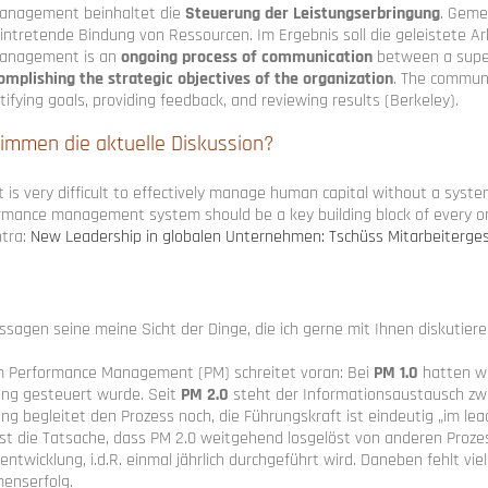
anagement beinhaltet die
Steuerung der Leistungserbringung
. Geme
intretende Bindung von Ressourcen. Im Ergebnis soll die geleistete Ar
anagement is an
ongoing process of communication
between a super
omplishing the strategic objectives of the organization
. The communi
ntifying goals, providing feedback, and reviewing results (Berkeley).
immen die aktuelle Diskussion?
 It is very difficult to effectively manage human capital without a s
ormance management system should be a key building block of every 
ntra:
New Leadership in globalen Unternehmen: Tschüss Mitarbeiterge
sagen seine meine Sicht der Dinge, die ich gerne mit Ihnen diskutier
im Performance Management (PM) schreitet voran: Bei
PM 1.0
hatten wi
ung gesteuert wurde. Seit
PM 2.0
steht der Informationsaustausch zwi
ng begleitet den Prozess noch, die Führungskraft ist eindeutig „im lea
ist die Tatsache, dass PM 2.0 weitgehend losgelöst von anderen Prozes
ntwicklung, i.d.R. einmal jährlich durchgeführt wird. Daneben fehlt v
enserfolg.