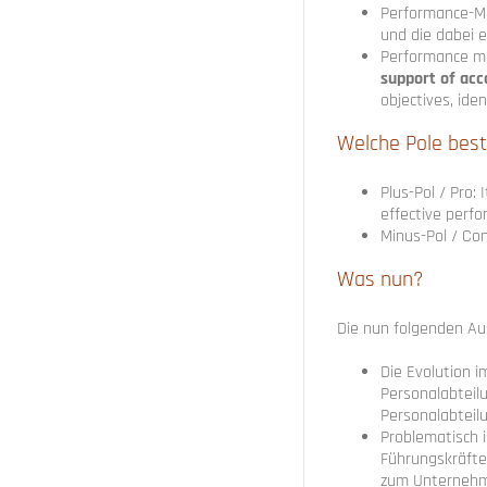
Performance-M
und die dabei e
Performance m
support of acc
objectives, ide
Welche Pole best
Plus-Pol / Pro:
effective perf
Minus-Pol / Co
Was nun?
Die nun folgenden Aus
Die Evolution 
Personalabteil
Personalabteilu
Problematisch 
Führungskräftee
zum Unternehm