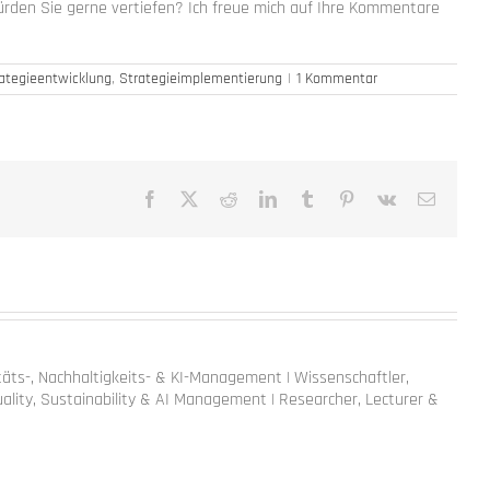
den Sie gerne vertiefen? Ich freue mich auf Ihre Kommentare
ategieentwicklung
,
Strategieimplementierung
|
1 Kommentar
Facebook
X
Reddit
LinkedIn
Tumblr
Pinterest
Vk
E-
Mail
litäts-, Nachhaltigkeits- & KI-Management | Wissenschaftler,
ality, Sustainability & AI Management | Researcher, Lecturer &