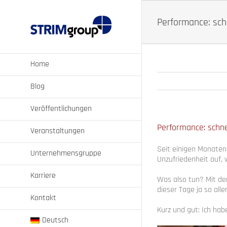
Zum
Inhalt
Performance: schn
springen
Home
Blog
Veröffentlichungen
Performance: schne
Veranstaltungen
Seit einigen Monaten
Unternehmensgruppe
Unzufriedenheit auf, 
Karriere
Was also tun? Mit de
dieser Tage ja so all
Kontakt
Kurz und gut: Ich h
Deutsch