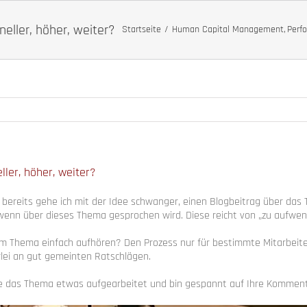
eller, höher, weiter?
Startseite
Human Capital Management
Perf
ller, höher, weiter?
 bereits gehe ich mit der Idee schwanger, einen Blogbeitrag über d
wenn über dieses Thema gesprochen wird. Diese reicht von „zu aufwendig
m Thema einfach aufhören? Den Prozess nur für bestimmte Mitarbeiterg
erlei an gut gemeinten Ratschlägen.
abe das Thema etwas aufgearbeitet und bin gespannt auf Ihre Komme