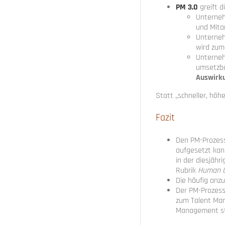
PM 3.0
greift d
Unterne
und Mita
Unterneh
wird zum
Unterne
umsetzb
Auswirk
Statt „schneller, höhe
Fazit
Den PM-Prozess 
aufgesetzt kann
in der diesjäh
Rubrik
Human C
Die häufig anz
Der PM-Prozess 
zum Talent Man
Management st