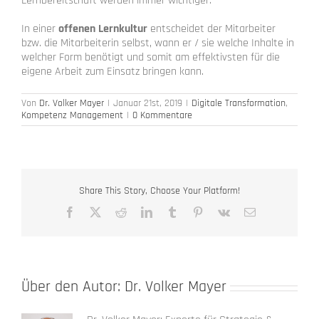
Lernbereitschaft werden immer wichtiger.
In einer
offenen Lernkultur
entscheidet der Mitarbeiter
bzw. die Mitarbeiterin selbst, wann er / sie welche Inhalte in
welcher Form benötigt und somit am effektivsten für die
eigene Arbeit zum Einsatz bringen kann.
Von
Dr. Volker Mayer
|
Januar 21st, 2019
|
Digitale Transformation
,
Kompetenz Management
|
0 Kommentare
Share This Story, Choose Your Platform!
Facebook
X
Reddit
LinkedIn
Tumblr
Pinterest
Vk
E-
Mail
Über den Autor:
Dr. Volker Mayer