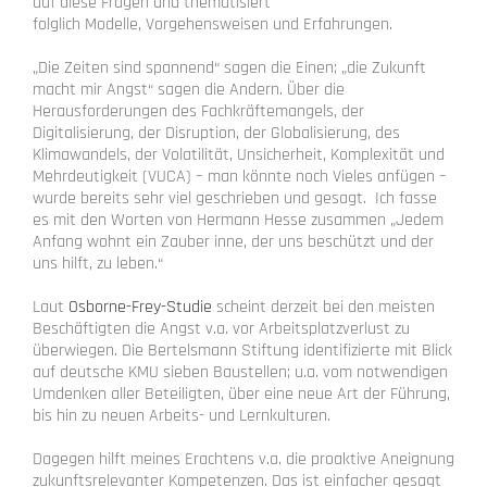
auf diese Fragen und thematisiert
folglich Modelle, Vorgehensweisen und Erfahrungen.
„Die Zeiten sind spannend“ sagen die Einen; „die Zukunft
macht mir Angst“ sagen die Andern. Über die
Herausforderungen des Fachkräftemangels, der
Digitalisierung, der Disruption, der Globalisierung, des
Klimawandels, der Volatilität, Unsicherheit, Komplexität und
Mehrdeutigkeit (VUCA) – man könnte noch Vieles anfügen –
wurde bereits sehr viel geschrieben und gesagt. Ich fasse
es mit den Worten von Hermann Hesse zusammen „Jedem
Anfang wohnt ein Zauber inne, der uns beschützt und der
uns hilft, zu leben.“
Laut
Osborne-Frey-Studie
scheint derzeit bei den meisten
Beschäftigten die Angst v.a. vor Arbeitsplatzverlust zu
überwiegen. Die Bertelsmann Stiftung identifizierte mit Blick
auf deutsche KMU sieben Baustellen; u.a. vom notwendigen
Umdenken aller Beteiligten, über eine neue Art der Führung,
bis hin zu neuen Arbeits- und Lernkulturen.
Dagegen hilft meines Erachtens v.a. die proaktive Aneignung
zukunftsrelevanter Kompetenzen. Das ist einfacher gesagt