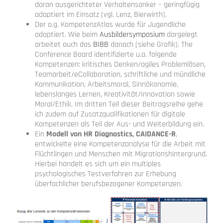
daran ausgerichteter Verhaltensanker – geringfügig
adaptiert im Einsatz (vgl. Lenz, Bierwirth).
Der o.g. KompetenzAtlas wurde für Jugendliche
adaptiert. Wie beim
Ausbildersymposium
dargelegt
arbeitet auch das
BIBB
danach (siehe Grafik). The
Conference Board identifizierte u.a. folgende
Kompetenzen: kritisches Denken/agiles Problemlösen,
Teamarbeit/eCollaboration, schriftliche und mündliche
Kommunikation, Arbeitsmoral, Sinnökonomie,
lebenslanges Lernen, Kreativität/Innovation sowie
Moral/Ethik. Im dritten Teil dieser Beitragsreihe gehe
ich zudem auf Zusatzqualifikationen für digitale
Kompetenzen als Teil der Aus- und Weiterbildung ein.
Ein
Modell von HR Diagnostics, CAIDANCE-R
,
entwickelte eine Kompetenzanalyse für die Arbeit mit
Flüchtlingen und Menschen mit Migrationshintergrund.
Hierbei handelt es sich um ein multiples
psychologisches Testverfahren zur Erhebung
überfachlicher berufsbezogener Kompetenzen.