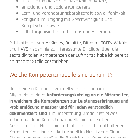
IT-Grundkompetenz und Medienkompetenz,
emotionale und soziale Kompetenz,
Lern- und Veränderungsbereitschaft sowie -fähigkeit,
Fähigkeit im Umgang mit Geschwindigkeit und
Komplexität, sowie
selbstorganisiertes und lebenslanges Lernen.
Publikationen von
McKinsey
,
Deloitte
,
Bitkom
,
DGFP/IW Köln
und
HAYS
geben hierzu interessante Einblicke. Über die
sechs digitalen Kompetenzen der Lufthansa habe ich bereits
an anderer Stelle geschrieben
.
Welche Kompetenzmodelle sind bekannt?
Unter einem Kompetenzmodell versteht man im
Allgemeinen einen
Anforderungskatalog an die Mitarbeiter,
in welchem die Kompetenzen zur Leistungserbringung und
Problemlösung messbar und für jeden verständlich
dokumentiert sind
. Die Bezeichnung „Modell“ ist etwas
irritierend, denn Kompetenzmodelle machen selten
Aussagen über Hierarchie und Interaktion der enthaltenen
Kompetenzen, sind also kein Modell im klassischen Sinne.