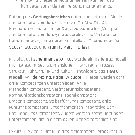
ermöglicht gezielte Maßnahmen im Rahmen des
kompetenzorientierten Personalmanagements.
Entlang des
Geltungsbereiches
unterscheidet man „Single-
Job-Kompetenzmodelle“ bis hin zu „On-Size-Fits-All-
Kompetenzmodelle“. In der Regel verwende ich „Multiple-
Job-Kompetenzmodelle“; diese vereinen die Vorteile der
beiden anderen, ohne deren Nachteile zu übernehmen (vgl.
Sauter, Staudt
und
Krumm, Mertin, Dries
).
Mit Blick auf
zunehmende Agilität
wurde ein Reifegradmodell
mit insgesamt sechs Dimensionen – Strategie, Prozess,
Struktur, Führung, HR und Kultur – entwickelt, das
TRAFO-
Modell
(vgl.
de Molina, Kaise, Widuckel
). Hierbei werden acht
agile Kompetenzen unterschieden: Agile
Methodenkompetenz, Veränderungskompetenz,
Kommunikationskompetenz, Teamkompetenz,
Ergebniskompetenz, Selbstführungskompetenz, agile
Führungskompetenz, unternehmerisch-integrative Denk-
und Handlungskompetenz. Zudem werden sechs Haltungen
unterschieden, die in einem agilen Umfeld förderlich sind.
Exkurs: Die Apollo-Optik Holding differenziert Lernagilität in