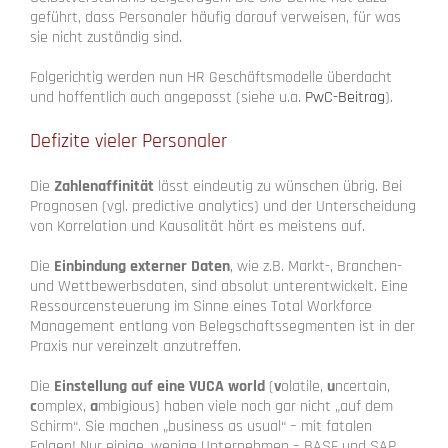
geführt, dass Personaler häufig darauf verweisen, für was
sie nicht zuständig sind.
Folgerichtig werden nun HR Geschäftsmodelle überdacht
und hoffentlich auch angepasst (siehe u.a.
PwC-Beitrag
).
Defizite vieler Personaler
Die
Zahlenaffinität
lässt eindeutig zu wünschen übrig. Bei
Prognosen (vgl. predictive analytics) und der Unterscheidung
von Korrelation und Kausalität hört es meistens auf.
Die
Einbindung externer Daten
, wie z.B. Markt-, Branchen-
und Wettbewerbsdaten, sind absolut unterentwickelt. Eine
Ressourcensteuerung im Sinne eines Total Workforce
Management entlang von Belegschaftssegmenten ist in der
Praxis nur vereinzelt anzutreffen.
Die
Einstellung auf eine VUCA world
(
v
olatile,
u
ncertain,
c
omplex,
a
mbigious) haben viele noch gar nicht „auf dem
Schirm“. Sie machen „business as usual“ – mit fatalen
Folgen! Nur einige, wenige Unternehmen – BASF und SAP