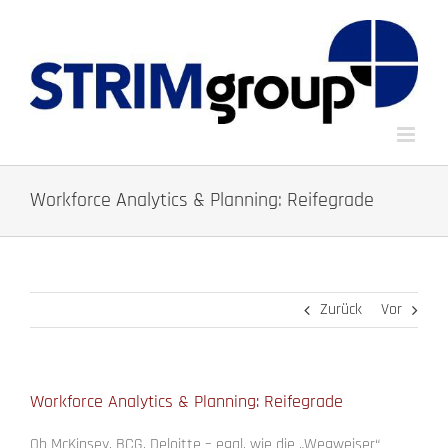
Zum
Inhalt
springen
Workforce Analytics & Planning: Reifegrade
Zurück
Vor
Workforce Analytics & Planning: Reifegrade
Ob McKinsey, BCG, Deloitte – egal, wie die „Wegweiser“