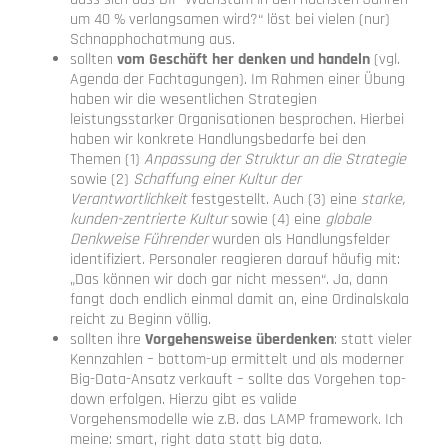
um 40 % verlangsamen wird?“ löst bei vielen (nur)
Schnapphochatmung aus.
sollten
vom Geschäft her denken und handeln
(vgl.
Agenda der Fachtagungen). Im Rahmen einer Übung
haben wir die wesentlichen Strategien
leistungsstarker Organisationen besprochen. Hierbei
haben wir konkrete Handlungsbedarfe bei den
Themen (1)
Anpassung der Struktur an die Strategie
sowie (2)
Schaffung einer Kultur der
Verantwortlichkeit
festgestellt. Auch (3) eine
starke,
kunden-zentrierte Kultur
sowie (4) eine
globale
Denkweise Führender
wurden als Handlungsfelder
identifiziert. Personaler reagieren darauf häufig mit:
„Das können wir doch gar nicht messen“. Ja, dann
fangt doch endlich einmal damit an, eine Ordinalskala
reicht zu Beginn völlig.
sollten ihre
Vorgehensweise überdenken
: statt vieler
Kennzahlen – bottom-up ermittelt und als moderner
Big-Data-Ansatz verkauft – sollte das Vorgehen top-
down erfolgen. Hierzu gibt es valide
Vorgehensmodelle wie z.B. das LAMP framework. Ich
meine: smart, right data statt big data.