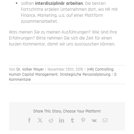
sollten
interdisziplinär arbeiten
. Die besten
Fortschritte erzielen Unternehmen dort, wo HR mit
Finance, Marketing, u.a. auf einer Plattform
zusammenarbeitet.
Was meinen Sie zu meinen Ausführungen? Wie sind Ihre
Erfahrungen? Bitte nehmen Sie sich die Zeit für einen
kurzen Kommentar, damit wir uns austauschen können.
Von
Dr. Volker Mayer
|
November 25th, 2015
|
(HR) Controlling
,
Human Capital Management
,
Strategische Personalplanung
|
0
Kommentare
Share This Story, Choose Your Platform!
Facebook
X
Reddit
LinkedIn
Tumblr
Pinterest
Vk
E-
Mail