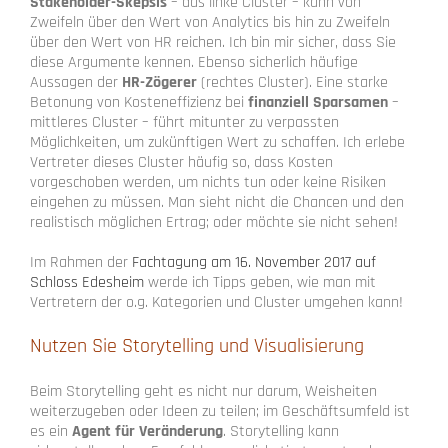
Stakeholder-Skepsis
– das linke Cluster – kann von
Zweifeln über den Wert von Analytics bis hin zu Zweifeln
über den Wert von HR reichen. Ich bin mir sicher, dass Sie
diese Argumente kennen. Ebenso sicherlich häufige
Aussagen der
HR-Zögerer
(rechtes Cluster). Eine starke
Betonung von Kosteneffizienz bei
finanziell Sparsamen
–
mittleres Cluster – führt mitunter zu verpassten
Möglichkeiten, um zukünftigen Wert zu schaffen. Ich erlebe
Vertreter dieses Cluster häufig so, dass Kosten
vorgeschoben werden, um nichts tun oder keine Risiken
eingehen zu müssen. Man sieht nicht die Chancen und den
realistisch möglichen Ertrag; oder möchte sie nicht sehen!
Im Rahmen der
Fachtagung am 16. November 2017 auf
Schloss Edesheim
werde ich Tipps geben, wie man mit
Vertretern der o.g. Kategorien und Cluster umgehen kann!
Nutzen Sie Storytelling und Visualisierung
Beim
Storytelling geht es nicht nur darum, Weisheiten
weiterzugeben oder Ideen zu teilen; im Geschäftsumfeld ist
es ein
Agent für Veränderung
. Storytelling kann