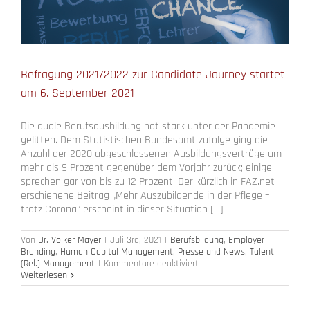
Befragung 2021/2022 zur Candidate Journey startet
am 6. September 2021
Die duale Berufsausbildung hat stark unter der Pandemie
gelitten. Dem Statistischen Bundesamt zufolge ging die
Anzahl der 2020 abgeschlossenen Ausbildungsverträge um
mehr als 9 Prozent gegenüber dem Vorjahr zurück; einige
sprechen gar von bis zu 12 Prozent. Der kürzlich in FAZ.net
erschienene Beitrag „Mehr Auszubildende in der Pflege –
trotz Corona“ erscheint in dieser Situation [...]
Von
Dr. Volker Mayer
|
Juli 3rd, 2021
|
Berufsbildung
,
Employer
Branding
,
Human Capital Management
,
Presse und News
,
Talent
für
(Rel.) Management
|
Kommentare deaktiviert
Befragung
Weiterlesen
2021/2022
zur
Candidate