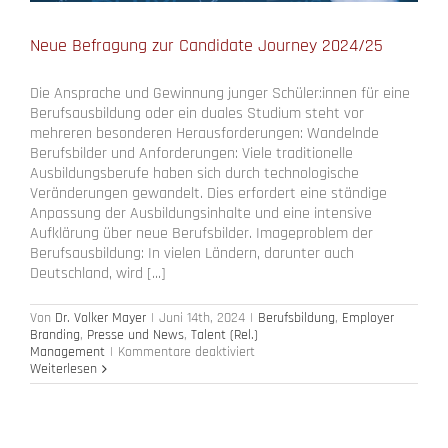
Neue Befragung zur Candidate Journey 2024/25
Die Ansprache und Gewinnung junger Schüler:innen für eine
Berufsausbildung oder ein duales Studium steht vor
mehreren besonderen Herausforderungen: Wandelnde
Berufsbilder und Anforderungen: Viele traditionelle
Ausbildungsberufe haben sich durch technologische
Veränderungen gewandelt. Dies erfordert eine ständige
Anpassung der Ausbildungsinhalte und eine intensive
Aufklärung über neue Berufsbilder. Imageproblem der
Berufsausbildung: In vielen Ländern, darunter auch
Deutschland, wird [...]
Von
Dr. Volker Mayer
|
Juni 14th, 2024
|
Berufsbildung
,
Employer
Branding
,
Presse und News
,
Talent (Rel.)
für
Management
|
Kommentare deaktiviert
Neue
Weiterlesen
Befragung
zur
Candidate
Journey