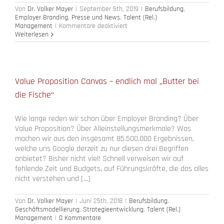
Von
Dr. Volker Mayer
|
September 5th, 2019
|
Berufsbildung
,
Employer Branding
,
Presse und News
,
Talent (Rel.)
für
Management
|
Kommentare deaktiviert
Touchpoint-
Weiterlesen
Befragung
2019/2020
startet
am
14.
Value Proposition Canvas – endlich mal „Butter bei
Oktober
die Fische“
2019
–
ist
Wie lange reden wir schon über Employer Branding? Über
Ihr
Unternehmen
Value Proposition? Über Alleinstellungsmerkmale? Was
schon
machen wir aus den insgesamt 85.500.000 Ergebnissen,
dabei?
welche uns Google derzeit zu nur diesen drei Begriffen
anbietet? Bisher nicht viel! Schnell verweisen wir auf
fehlende Zeit und Budgets, auf Führungskräfte, die das alles
nicht verstehen und [...]
Von
Dr. Volker Mayer
|
Juni 25th, 2018
|
Berufsbildung
,
Geschäftsmodellierung
,
Strategieentwicklung
,
Talent (Rel.)
Management
|
0 Kommentare