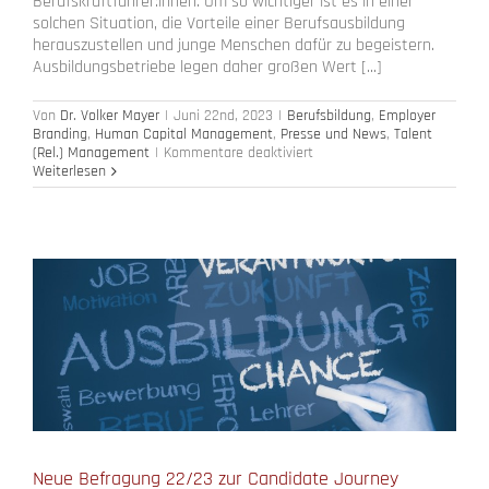
Berufskraftfahrer:innen. Um so wichtiger ist es in einer
solchen Situation, die Vorteile einer Berufsausbildung
herauszustellen und junge Menschen dafür zu begeistern.
Ausbildungsbetriebe legen daher großen Wert [...]
Von
Dr. Volker Mayer
|
Juni 22nd, 2023
|
Berufsbildung
,
Employer
Branding
,
Human Capital Management
,
Presse und News
,
Talent
für
(Rel.) Management
|
Kommentare deaktiviert
Candidate
Weiterlesen
Journey
2023/24
von
Berufseinsteigern
Neue Befragung 22/23 zur Candidate Journey