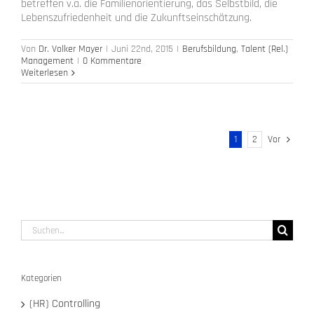
betreffen v.a. die Familienorientierung, das Selbstbild, die
Lebenszufriedenheit und die Zukunftseinschätzung.
Von
Dr. Volker Mayer
|
Juni 22nd, 2015
|
Berufsbildung
,
Talent (Rel.)
Management
|
0 Kommentare
Weiterlesen
1
2
Vor
Suche
nach:
Kategorien
(HR) Controlling