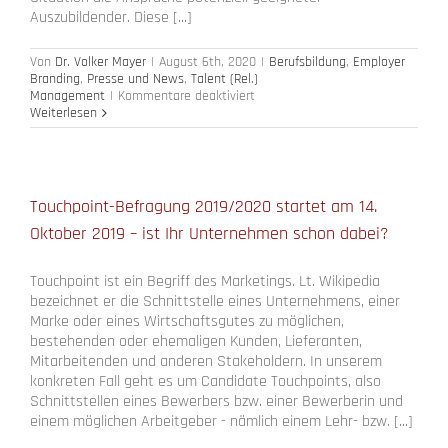
Auszubildender. Diese [...]
Von
Dr. Volker Mayer
|
August 6th, 2020
|
Berufsbildung
,
Employer
Branding
,
Presse und News
,
Talent (Rel.)
für
Management
|
Kommentare deaktiviert
Befragung
Weiterlesen
2020/2021
zu
Candidate
Touchpoints
startet
Touchpoint-Befragung 2019/2020 startet am 14.
am
Oktober 2019 – ist Ihr Unternehmen schon dabei?
14.
September
2020
Touchpoint ist ein Begriff des Marketings. Lt. Wikipedia
bezeichnet er die Schnittstelle eines Unternehmens, einer
Marke oder eines Wirtschaftsgutes zu möglichen,
bestehenden oder ehemaligen Kunden, Lieferanten,
Mitarbeitenden und anderen Stakeholdern. In unserem
konkreten Fall geht es um Candidate Touchpoints, also
Schnittstellen eines Bewerbers bzw. einer Bewerberin und
einem möglichen Arbeitgeber - nämlich einem Lehr- bzw. [...]