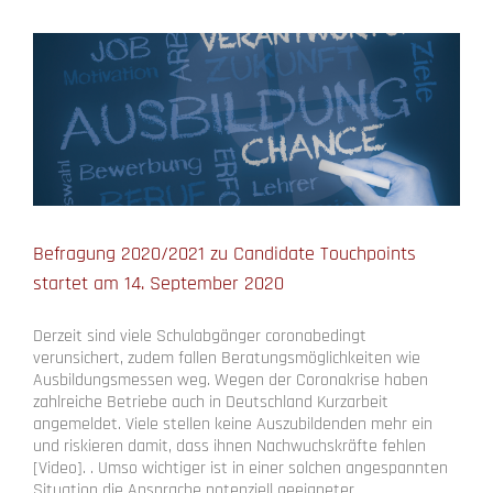
Journey
startet
am
6.
September
2021
Befragung 2020/2021 zu Candidate Touchpoints
startet am 14. September 2020
Derzeit sind viele Schulabgänger coronabedingt
verunsichert, zudem fallen Beratungsmöglichkeiten wie
Ausbildungsmessen weg. Wegen der Coronakrise haben
zahlreiche Betriebe auch in Deutschland Kurzarbeit
angemeldet. Viele stellen keine Auszubildenden mehr ein
und riskieren damit, dass ihnen Nachwuchskräfte fehlen
[Video]. . Umso wichtiger ist in einer solchen angespannten
Situation die Ansprache potenziell geeigneter