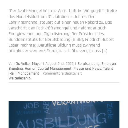
"Der Azubi-Mangel hält die Wirtschaft im Würgegriff" titelte
das Handelsblatt am 31. Juli dieses Jahres. Der
Lehrlingsmangel steuert auf einen neuen Rekord zu. Das
verschärft den Fachkräftemangel und gefährdet auch
Energiewende und Digitalisierung. Der Präsident des
Bundesinstituts für Berufsbildung (BIBB), Friedrich Hubert
Esser, mahnte: „Berufliche Bildung muss zwingend
attraktiver werden.“ Er zeigte sich überzeugt, dass [...]
Von
Dr. Volker Mayer
|
August 2nd, 2022
|
Berufsbildung
,
Employer
Branding
,
Human Capital Management
,
Presse und News
,
Talent
für
(Rel.) Management
|
Kommentare deaktiviert
Neue
Weiterlesen
Befragung
22/23
zur
Candidate
Journey