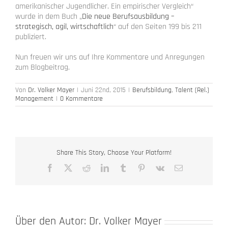
amerikanischer Jugendlicher. Ein empirischer Vergleich“
wurde in dem Buch „
Die neue Berufsausbildung –
strategisch, agil, wirtschaftlich
“ auf den Seiten 199 bis 211
publiziert.
Nun freuen wir uns auf Ihre Kommentare und Anregungen
zum Blogbeitrag.
Von
Dr. Volker Mayer
|
Juni 22nd, 2015
|
Berufsbildung
,
Talent (Rel.)
Management
|
0 Kommentare
Share This Story, Choose Your Platform!
Facebook
X
Reddit
LinkedIn
Tumblr
Pinterest
Vk
E-
Mail
Über den Autor:
Dr. Volker Mayer