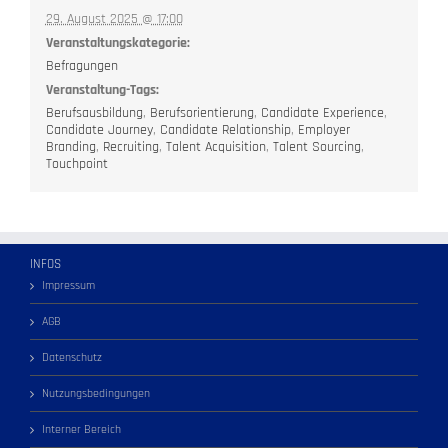
29. August 2025 @ 17:00
Veranstaltungskategorie:
Befragungen
Veranstaltung-Tags:
Berufsausbildung
,
Berufsorientierung
,
Candidate Experience
,
Candidate Journey
,
Candidate Relationship
,
Employer
Branding
,
Recruiting
,
Talent Acquisition
,
Talent Sourcing
,
Touchpoint
INFOS
Impressum
AGB
Datenschutz
Nutzungsbedingungen
Interner Bereich