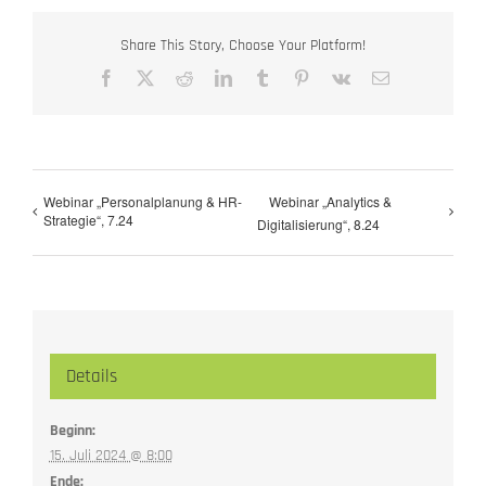
Share This Story, Choose Your Platform!
Facebook
X
Reddit
LinkedIn
Tumblr
Pinterest
Vk
E-
Mail
Webinar „Personalplanung & HR-
Webinar „Analytics &
Strategie“, 7.24
Digitalisierung“, 8.24
Details
Beginn:
15. Juli 2024 @ 8:00
Ende: