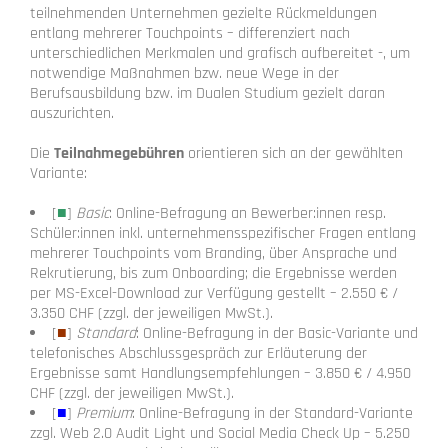
teilnehmenden Unternehmen gezielte Rückmeldungen
entlang mehrerer Touchpoints – differenziert nach
unterschiedlichen Merkmalen und grafisch aufbereitet -, um
notwendige Maßnahmen bzw. neue Wege in der
Berufsausbildung bzw. im Dualen Studium gezielt daran
auszurichten.
Die
Teilnahmegebühren
orientieren sich an der gewählten
Variante:
[
■
]
Basic
: Online-Befragung an Bewerber:innen resp.
Schüler:innen inkl. unternehmensspezifischer Fragen entlang
mehrerer Touchpoints vom Branding, über Ansprache und
Rekrutierung, bis zum Onboarding; die Ergebnisse werden
per MS-Excel-Download zur Verfügung gestellt – 2.550 € /
3.350 CHF (zzgl. der jeweiligen MwSt.).
[
■
]
Standard
: Online-Befragung in der Basic-Variante und
telefonisches Abschlussgespräch zur Erläuterung der
Ergebnisse samt Handlungsempfehlungen – 3.850 € / 4.950
CHF (zzgl. der jeweiligen MwSt.).
[
■
]
Premium
: Online-Befragung in der Standard-Variante
zzgl. Web 2.0 Audit Light und Social Media Check Up – 5.250