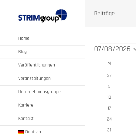
Zum
Inhalt
Beiträge
springen
Home
07/08/2026
Veranstalt
Blog
Datum
Kalender
M
MONTAG
wählen.
Veröffentlichungen
von
0
27
Veranstaltungen
Veranstaltungen
Veranstaltung
0
3
Unternehmensgruppe
Veranstaltung
0
10
Veranstaltung
Karriere
0
17
Veranstaltung
Kontakt
0
24
Veranstaltung
0
31
Deutsch