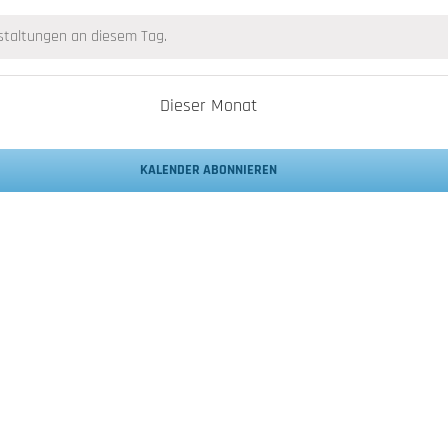
en
Veranstaltungen
Veranstaltungen
Veranstaltungen
Veranstaltungen
Verans
nstaltungen an diesem Tag.
Dieser Monat
KALENDER ABONNIEREN