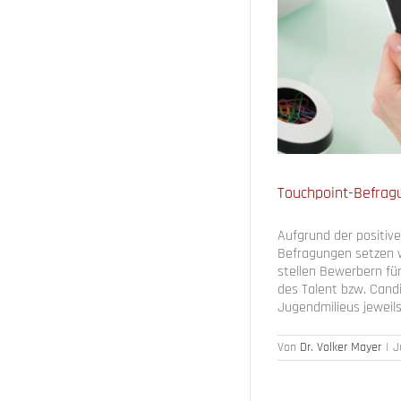
 2024/2025
Touchpoint-Befra
Aufgrund der positiv
Befragungen setzen w
stellen Bewerbern für
des Talent bzw. Cand
Jugendmilieus jeweils 
Von
Dr. Volker Mayer
|
J