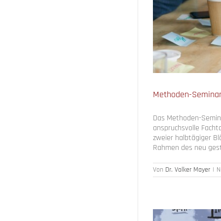
rufsausbildung“, Mai 2022
Methoden-Seminar 
Das Methoden-Seminar
anspruchsvolle Facht
zweier halbtägiger Bl
Rahmen des neu gesta
Von
Dr. Volker Mayer
|
N