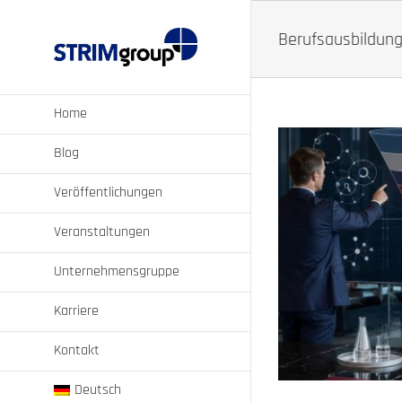
Zum
Inhalt
Berufsausbildun
springen
Home
Blog
Veröffentlichungen
Veranstaltungen
isch steuern
Unternehmensgruppe
 Intelligenz
Karriere
Kontakt
Deutsch