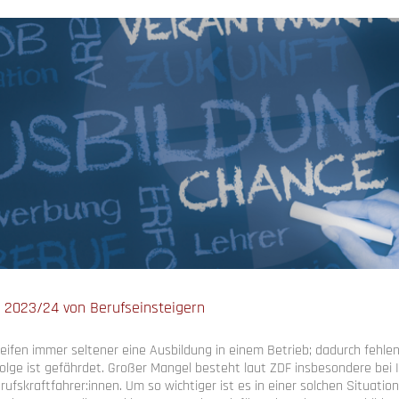
 2023/24 von Berufseinsteigern
ifen immer seltener eine Ausbildung in einem Betrieb; dadurch fehle
folge ist gefährdet. Großer Mangel besteht laut ZDF insbesondere bei 
ufskraftfahrer:innen. Um so wichtiger ist es in einer solchen Situation,