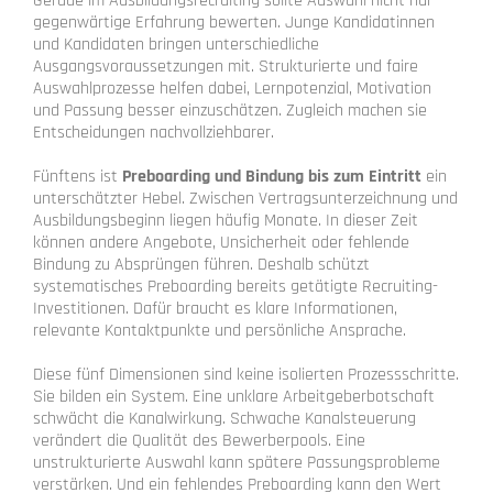
Gerade im Ausbildungsrecruiting sollte Auswahl nicht nur
gegenwärtige Erfahrung bewerten. Junge Kandidatinnen
und Kandidaten bringen unterschiedliche
Ausgangsvoraussetzungen mit. Strukturierte und faire
Auswahlprozesse helfen dabei, Lernpotenzial, Motivation
und Passung besser einzuschätzen. Zugleich machen sie
Entscheidungen nachvollziehbarer.
Fünftens ist
Preboarding und Bindung bis zum Eintritt
ein
unterschätzter Hebel. Zwischen Vertragsunterzeichnung und
Ausbildungsbeginn liegen häufig Monate. In dieser Zeit
können andere Angebote, Unsicherheit oder fehlende
Bindung zu Absprüngen führen. Deshalb schützt
systematisches Preboarding bereits getätigte Recruiting-
Investitionen. Dafür braucht es klare Informationen,
relevante Kontaktpunkte und persönliche Ansprache.
Diese fünf Dimensionen sind keine isolierten Prozessschritte.
Sie bilden ein System. Eine unklare Arbeitgeberbotschaft
schwächt die Kanalwirkung. Schwache Kanalsteuerung
verändert die Qualität des Bewerberpools. Eine
unstrukturierte Auswahl kann spätere Passungsprobleme
verstärken. Und ein fehlendes Preboarding kann den Wert