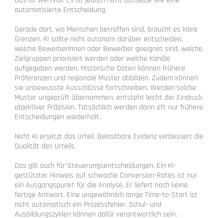
Das ist wertvoll. Es ist jedoch nicht dasselbe wie eine
automatisierte Entscheidung.
Gerade dort, wo Menschen betroffen sind, braucht es klare
Grenzen. KI sollte nicht autonom darüber entscheiden,
welche Bewerberinnen oder Bewerber geeignet sind, welche
Zielgruppen priorisiert werden oder welche Kanäle
aufgegeben werden. Historische Daten können frühere
Präferenzen und regionale Muster abbilden. Zudem können
sie unbewusste Ausschlüsse fortschreiben. Werden solche
Muster ungeprüft übernommen, entsteht leicht der Eindruck
objektiver Präzision. Tatsächlich werden dann oft nur frühere
Entscheidungen wiederholt.
Nicht KI ersetzt das Urteil. Belastbare Evidenz verbessert die
Qualität des Urteils.
Das gilt auch für Steuerungsentscheidungen. Ein KI-
gestützter Hinweis auf schwache Conversion-Rates ist nur
ein Ausgangspunkt für die Analyse. Er liefert noch keine
fertige Antwort. Eine ungewöhnlich lange Time-to-Start ist
nicht automatisch ein Prozessfehler. Schul- und
Ausbildungszyklen können dafür verantwortlich sein.