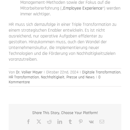
Management-Methoden sowie der Fokus auf die
Mitarbeitererfahrung („
Employee Experience
“) werden
immer wichtiger.
HR muss sich demzufolge in einer Triple Transformation zu
einem strategischen Enabler entwickeln. Es ist nicht
ausreichend, nur operative Aufgaben effizienter zu
gestalten. Hinzukommen muss, auch den Wandel der
Unternehmenskultur, die Implementierung neuer
Technologien und die Förderung von Nachhaltigkeitszielen
voranzutreiben.
Von
Dr. Volker Mayer
|
Oktober 22nd, 2024
|
Digitale Transformation
,
HR Transformation
,
Nachhaltigkeit
,
Presse und News
|
0
Kommentare
Share This Story, Choose Your Platform!
Facebook
X
Reddit
LinkedIn
Tumblr
Pinterest
Vk
E-
Mail