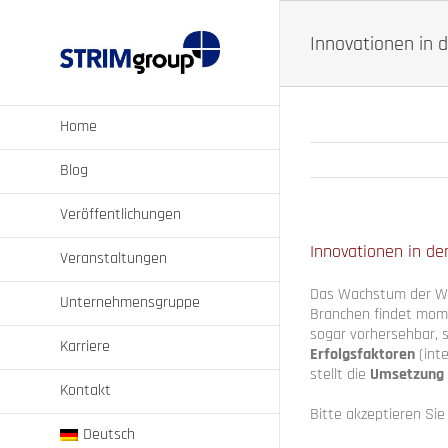
Zum
Inhalt
Innovationen in d
springen
Home
Blog
Veröffentlichungen
Innovationen in der
Veranstaltungen
Das Wachstum der Wel
Unternehmensgruppe
Branchen findet mome
sogar vorhersehbar, s
Karriere
Erfolgsfaktoren
(inte
stellt die
Umsetzung a
Kontakt
Bitte akzeptieren Si
Deutsch