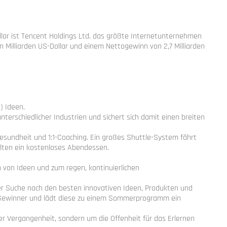
ollar ist Tencent Holdings Ltd. das größte Internetunternehmen
 Milliarden US-Dollar und einem Nettogewinn von 2,7 Milliarden
) Ideen.
terschiedlicher Industrien und sichert sich damit einen breiten
Gesundheit und 1:1-Coaching. Ein großes Shuttle-System fährt
alten ein kostenloses Abendessen.
on Ideen und zum regen, kontinuierlichen
er Suche nach den besten innovativen Ideen, Produkten und
 Gewinner und lädt diese zu einem Sommerprogramm ein
er Vergangenheit, sondern um die Offenheit für das Erlernen