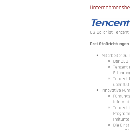
Unternehmensbei
US-Dollar ist Tencen
Drei Stoßrichtungen 
Mitarbeiter zu 
Der CEO 
Tencent 
Erfahrun
Tencent 
über 100
Innovative Füh
Führungs
Informat
Tencent 
Programm
(mitunter
Die Eins