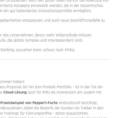
deen umzusetzen. Nach den guten Ideen kommt die Ableitung von
ntierte Konzepte entwickelt werden, die in der Gesamtschau
n ein gut balanciertes Innovationsportfolio ermöglicht.
Gegebenheiten anzupassen, und auch neue Geschäftsmodelle zu
rößer das Unternehmen, desto mehr Widerstände müssen
fe, die global, komplex und interdependent sind.
Banking, aussehen kann, schaut nach Afrika.
enommen haben!
ss Proposal, bis hin zum Produkt-Portfolio – ist in der Tat ein
ie
Cloud-Lösung
auch für KMU als interessant ein; zudem mit
m
Praxisbeispiel von Pepperl+Fuchs
eindrucksvoll bestätigt.
nderzusetzen, dabei die Bedarfe der Kunden als Treiber in den
en Trainings für Führungskräfte – daran auszurichten.