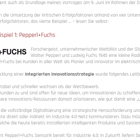
ient auch als Grundlage meines Vortrages am 9. Juni im Rahmen der 
 die Umsetzung der kritischen Erfolgsfaktoren anhand von vier Untern
Erfolgsfaktoren, das vierte Beispiel … – lesen Sie selbst:
spiel 1:
Pepperl+Fuchs
Forschergeist, unternehmerischer Weitblick und der Gl
Walter Pepperl und Ludwig Fuchs 1945 eine kleine Rad
uchs bei Kunden in aller Welt als Pionier und Innovator im elektrisc
cklung einer
Integrierten Innovationsstrategie
wurde folgendes Leitbi
fitabel und schneller wachsen als der Wettbewerb.
Kunden zu und sind offen für neue Ideen, um Innovationen zu schaffen
re Innovations-Ressourcen danach priorisieren, wie gut damit eine „un
 die vollständige Digitalisierung eine strategische Herausforderung un
te direkt oder indirekt im Industrie 4.0-Netz kommunizieren. Dazu m
lche die heute bereits installierten intelligenten Produkte und System
 Pepperl+Fuchs Sensorik bereit für Industrie 4.0: in Zukunft liefern 