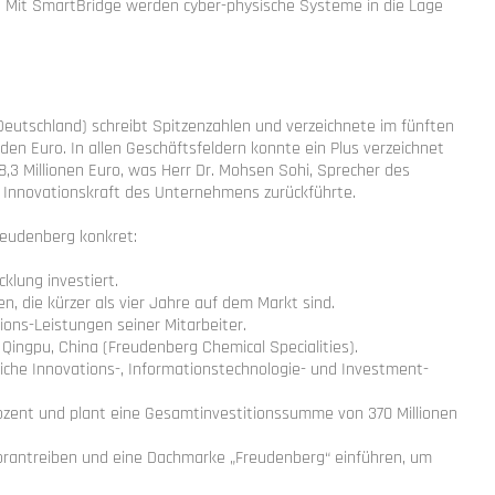
 Mit SmartBridge werden cyber-physische Systeme in die Lage
utschland) schreibt Spitzenzahlen und verzeichnete im fünften
den Euro. In allen Geschäftsfeldern konnte ein Plus verzeichnet
,3 Millionen Euro, was Herr Dr. Mohsen Sohi, Sprecher des
e Innovationskraft des Unternehmens zurückführte.
eudenberg konkret:
klung investiert.
die kürzer als vier Jahre auf dem Markt sind.
ns-Leistungen seiner Mitarbeiter.
ingpu, China (Freudenberg Chemical Specialities).
eiche Innovations-, Informationstechnologie- und Investment-
zent und plant eine Gesamtinvestitionssumme von 370 Millionen
vorantreiben und eine Dachmarke „Freudenberg“ einführen, um