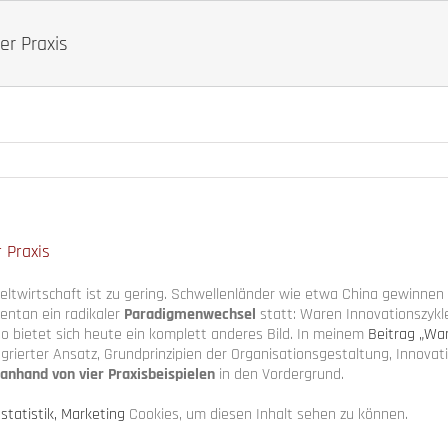
er Praxis
 Praxis
twirtschaft ist zu gering. Schwellenländer wie etwa China gewinnen 
ntan ein radikaler
Paradigmenwechsel
statt: Waren Innovationszykle
o bietet sich heute ein komplett anderes Bild. In meinem
Beitrag „Wa
grierter Ansatz, Grundprinzipien der Organisationsgestaltung, Innovat
nhand von vier Praxisbeispielen
in den Vordergrund.
e
statistik, Marketing
Cookies, um diesen Inhalt sehen zu können.