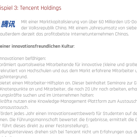
spiel 3:
Tencent Holdings
Mit einer Marktkapitalisierung von über 60 Milliarden US-D
der Volksrepublik China. Mit einem Jahresumsatz von sieben
t außerdem derzeit das profitabelste Internetunternehmen Chinas.
einer innovationsfreundlichen Kultur
:
Innovationen befähigen:
prämiert quartalsweise Mitarbeitende für innovative (kleine und große
rekrutiert von Hochschulen und aus dem Markt erfahrene Mitarbeiter un
gshintergrund.
bietet einen Mitarbeiter-Hilfsplan an. Dieser beinhaltet Seminare zur 
 Knotenpunkte an und Mitarbeiter, die nach 20 Uhr noch arbeiten, erh
rungskräfte suchen und im Unternehmen halten:
kräfte nutzen eine Knowledge-Management-Plattform zum Austausch v
ionsaustausch.
fördert jedes Jahr einen Innovationswettbewerb für Studenten auf d
en. Die Führungsmannschaft bewertet die Ergebnisse, ermittelt die
 führt dieses direkt zu einer Festanstellung!).
tellungsinterviews drehen sich bei Tencent nicht um Erfahrungen aus d