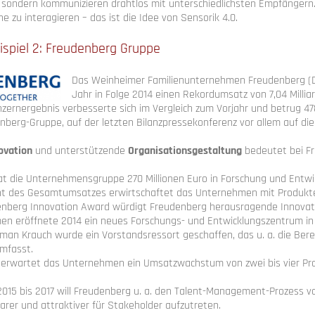
sondern kommunizieren drahtlos mit unterschiedlichsten Empfängern.
e zu interagieren – das ist die Idee von Sensorik 4.0.
spiel 2:
Freudenberg Gruppe
Das Weinheimer Familienunternehmen Freudenberg (De
Jahr in Folge 2014 einen Rekordumsatz von 7,04 Milliar
ernergebnis verbesserte sich im Vergleich zum Vorjahr und betrug 478
nberg-Gruppe, auf der letzten Bilanzpressekonferenz vor allem auf di
ovation
und unterstützende
Organisationsgestaltung
bedeutet bei Fr
at die Unternehmensgruppe 270 Millionen Euro in Forschung und Entwic
t des Gesamtumsatzes erwirtschaftet das Unternehmen mit Produkten, 
nberg Innovation Award würdigt Freudenberg herausragende Innovatio
n eröffnete 2014 ein neues Forschungs- und Entwicklungszentrum in Q
ilman Krauch wurde ein Vorstandsressort geschaffen, das u. a. die Ber
mfasst.
 erwartet das Unternehmen ein Umsatzwachstum von zwei bis vier Pro
2015 bis 2017 will Freudenberg u. a. den Talent-Management-Prozess 
arer und attraktiver für Stakeholder aufzutreten.