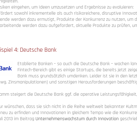
higkeiten.
Risiken eingehen, um Ideen umzusetzen und Ergebnisse zu evaluieren:
ördert sowohl inkrementelle als auch risikoreichere, disruptive Innova
tende werden dazu ermutigt, Produkte der Konkurrenz zu nutzen, um d
arbeitende werden dazu aufgefordert, aktuelle Produkte zu prüfen, um
spiel 4: Deutsche Bank
Etablierte Banken – so auch die Deutsche Bank – wachen lan
Fintech-Bereich gibt es einige Startups, die bereits jetzt z
Bank muss grundsätzlich umdenken. Leider ist sie in den le
 (wg. Zinsmanipulationen) und sonstigen Herausforderungen beschäfti
amm steigert die Deutsche Bank ggf. die operative Leistungsfähigkeit
 wünschen, dass sie sich nicht in die Reihe weltweit bekannter Kultm
 neu zu erfinden und Innovationen in gleichem Tempo wie die Konkurre
uli 2013 im Beitrag
Unternehmenswachstum durch Innovation
geschrie