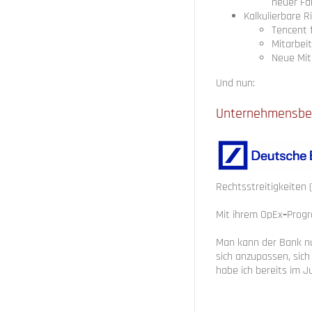
neuer Fä
Kalkulierbare 
Tencent f
Mitarbei
Neue Mit
Und nun:
Unternehmensbei
Rechtsstreitigkeiten
Mit ihrem OpEx
–
Progr
Man kann der Bank nur
sich anzupassen, sich
habe ich bereits im J