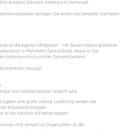
DOAG Business Solutions Konferenz in Darmstadt.
ehmensbeispielen darlegen. Die ersten drei Beispiele orientieren
aube an die eigenen Fähigkeiten – mit diesem Kapital gründeten
iowerkstatt in Mannheim (Deutschland). Heute ist das
hen Explosionsschutz und der Sensorik bekannt.
ld erarbeitet (Auszug):
!
ique and valuable position“ erreicht wird.
d zugleich eine große Chance. Langfristig werden alle
üssen Brückentechnologien
e an die Industrie 4.0-Netze koppeln.
Sensoren nicht einfach nur Prozessdaten an die