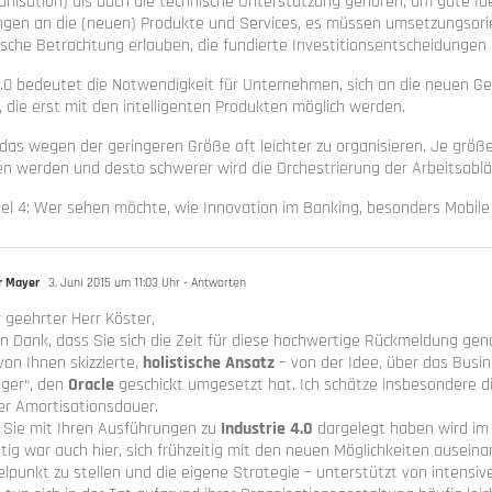
nisation) als auch die technische Unterstützung gehören, um gute I
gen an die (neuen) Produkte und Services, es müssen umsetzungsorie
tische Betrachtung erlauben, die fundierte Investitionsentscheidungen i
4.0 bedeutet die Notwendigkeit für Unternehmen, sich an die neuen 
, die erst mit den intelligenten Produkten möglich werden.
 das wegen der geringeren Größe oft leichter zu organisieren. Je g
 werden und desto schwerer wird die Orchestrierung der Arbeitsabläu
el 4: Wer sehen möchte, wie Innovation im Banking, besonders Mobile 
r Mayer
3. Juni 2015 um 11:03 Uhr
- Antworten
 geehrter Herr Köster,
en Dank, dass Sie sich die Zeit für diese hochwertige Rückmeldung g
von Ihnen skizzierte,
holistische Ansatz
– von der Idee, über das Busine
nger“, den
Oracle
geschickt umgesetzt hat. Ich schätze insbesondere d
er Amortisationsdauer.
Sie mit Ihren Ausführungen zu
Industrie 4.0
dargelegt haben wird i
tig war auch hier, sich frühzeitig mit den neuen Möglichkeiten auseina
elpunkt zu stellen und die eigene Strategie – unterstützt von intensiv