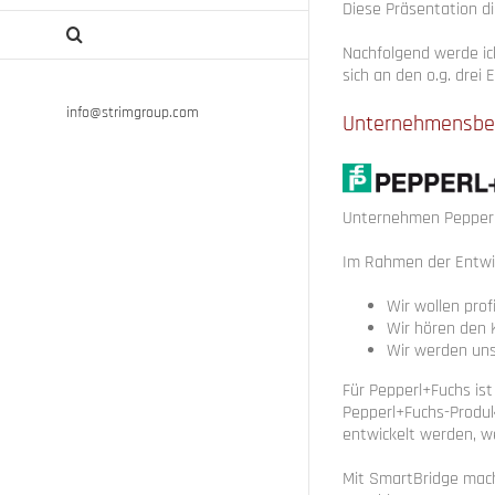
Diese Präsentation d
Nachfolgend werde ich
sich an den o.g. drei 
info@strimgroup.com
Unternehmensbei
Unternehmen Pepperl+F
Im Rahmen der Entwi
Wir wollen pro
Wir hören den 
Wir werden unse
Für Pepperl+Fuchs ist
Pepperl+Fuchs-Produk
entwickelt werden, we
Mit SmartBridge macht