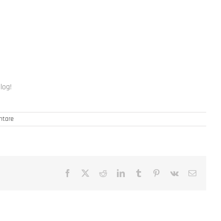
log!
tare
Facebook
X
Reddit
LinkedIn
Tumblr
Pinterest
Vk
E-
Mail