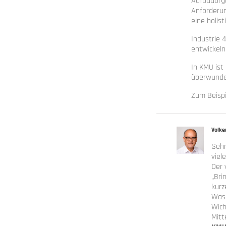
Aufbauorga
Anforderun
eine holis
Industrie 
entwickeln
In KMU ist
überwunden
Zum Beispi
Volke
Sehr
viel
Der 
„Bri
kurz
Was 
Wich
Mitt