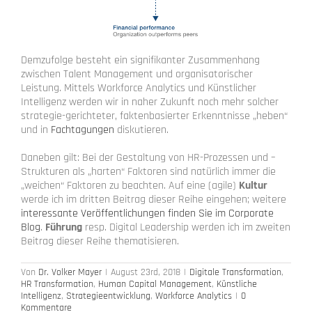
Demzufolge besteht ein signifikanter Zusammenhang
zwischen Talent Management und organisatorischer
Leistung. Mittels Workforce Analytics und Künstlicher
Intelligenz werden wir in naher Zukunft noch mehr solcher
strategie-gerichteter, faktenbasierter Erkenntnisse „heben“
und in
Fachtagungen
diskutieren.
Daneben gilt: Bei der Gestaltung von HR-Prozessen und –
Strukturen als „harten“ Faktoren sind natürlich immer die
„weichen“ Faktoren zu beachten. Auf eine (agile)
Kultur
werde ich im dritten Beitrag dieser Reihe eingehen; weitere
interessante Veröffentlichungen finden Sie im Corporate
Blog
.
Führung
resp. Digital Leadership werden ich im zweiten
Beitrag dieser Reihe thematisieren.
Von
Dr. Volker Mayer
|
August 23rd, 2018
|
Digitale Transformation
,
HR Transformation
,
Human Capital Management
,
Künstliche
Intelligenz
,
Strategieentwicklung
,
Workforce Analytics
|
0
Kommentare