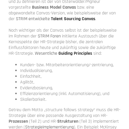
und zu definieren ist der von Osterwalder/Pigneur
vorgestellte
Business Model Canvas
bzw. eine
abgewandelte Canvas-Version, wie beispielsweise der von
der
STRIM entwickelte
Talent Sourcing Canvas
.
Noch wichtiger als der Canvas selbst ist der beispielsweise
im Rahmen der
STRIM Foren
initiierte Austausch über die
Kernaspekte der HR-Strategie bisher, die zentralen
Einflussfaktoren heute und zukünftig sowie die zukünftige
HR-Strategie.
Wesentliche
Guiding Principles
sind:
Kunden- bzw. Mitarbeiterorientierung/-zentrierung,
Individualisierung,
Einfachheit,
Agilität,
Evidenzbasierung,
Effizienzorientierung (inkl. Automatisierung), und
Skalierbarkeit.
Getreu dem Motto „structure follows strategy“ muss die HR-
Strategie über eine passende Ausgestaltung von HR-
Prozessen
(Teil 2) und HR-
Strukturen
(Teil 3) implementiert
werden (
Strategieimplementierung
). Ein Beispiel: McKinsey