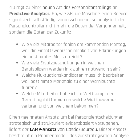
4.0 regt zu einer
neuen Art des Personalcontrollings
an:
Predictive Analytics
. So, wie z.B. die Maschine einen Service
signalisiert, selbständig, vorausschauend, so analysiert der
Personalcontroller nicht mehr die Daten der Vergangenheit,
sondern die Daten der Zukunft:
Wie viele Mitarbeiter fehlen am kommenden Montag,
weil die Eintrittswahrscheinlichkeit von Erkrankungen
ein bestimmtes Mass erreicht?
Wie viele Ersatzbeschaffungen in welchen
Berufsbildern werden in x Jahren notwendig sein?
Welche Fluktuationskandidaten muss ich bearbeiten,
weil bestimmte Merkmale zu einer Warnleuchte
führen?
Welche Mitarbeiter habe ich im Wettkampf der
Recruitingplattformen an welche Wettbewerber
verloren und von welchem bekommen?
Einen geeigneten Ansatz, um bei Personalentscheidungen
strategisch und strukturiert evidenzbasiert vorzugehen,
liefert der
LAMP-Ansatz
von Cascio/Boureau
. Dieser Ansatz
beschreibt ein Rahmenmodell, das zur strategischen Analyse