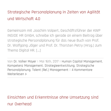
zur
Berufsausbildung
Strategische Personalplanung in Zeiten von Agilität
und Wirtschaft 4.0
Gemeinsam mit Joachim Volpert, Geschäftsführer der KWP
INSIDE HR GmbH, schreibe ich gerade an einem Beitrag über
strategische Personalplanung für das neue Buch von Prof.
Dr. Wolfgang Jäger und Prof. Dr. Thorsten Petry (Hrsg.) zum
Thema Digital HR. […]
Von
Dr. Volker Mayer
|
Mai 16th, 2017
|
Human Capital Management
,
Kompetenz Management
,
Strategieentwicklung
,
Strategische
Personalplanung
,
Talent (Rel.) Management
|
4 Kommentare
Weiterlesen
Einsichten und Erkenntnisse ohne Umsetzung sind
nur Overhead