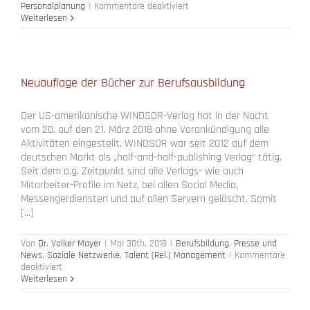
für
Personalplanung
|
Kommentare deaktiviert
Seminare
Weiterlesen
zur
Strategischen
Personalplanung
bei
der
Neuauflage der Bücher zur Berufsausbildung
ZGP
in
Zürich
Der US-amerikanische WINDSOR-Verlag hat in der Nacht
vom 20. auf den 21. März 2018 ohne Vorankündigung alle
Aktivitäten eingestellt. WINDSOR war seit 2012 auf dem
deutschen Markt als „half-and-half-publishing Verlag“ tätig.
Seit dem o.g. Zeitpunkt sind alle Verlags- wie auch
Mitarbeiter-Profile im Netz, bei allen Social Media,
Messengerdiensten und auf allen Servern gelöscht. Somit
[...]
Von
Dr. Volker Mayer
|
Mai 30th, 2018
|
Berufsbildung
,
Presse und
News
,
Soziale Netzwerke
,
Talent (Rel.) Management
|
Kommentare
für
deaktiviert
Neuauflage
Weiterlesen
der
Bücher