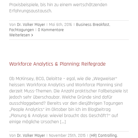
Praxisbeispiele, bis hin zu einem wertschätzenden
Erfahrungsaustausch.
Von
Dr. Volker Mayer
|
Mai 6th, 2016
|
Business Breakfast
,
Fachtagungen
|
0 Kommentare
Weiterlesen
Workforce Analytics & Planning: Reifegrade
Ob McKinsey, BCG, Deloitte – egal, wie die „Wegweiser“
heissen: Workforce Analytics und Workforce Planning sind
derzeit Muss-Themen. Die Anzahl praktischer Fallbeispiele ist
jedoch sehr überschaubar. Welche Gründe sind dafür
ausschlaggebend? Bereits vor den diesjährigen Tagungen
„People Analytics“ im Oktober bin ich im Blogbeitrag
„Planung & Analyse: wieviel braucht das Geschäft?“ auf
einige mögliche Ursachen [...]
Von
Dr. Volker Mayer
|
November 25th, 2015
|
(HR) Controlling
,