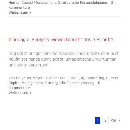
Human Capital Management
,
Strategische Personalplanung
|
0
Kommentare
Weiterlesen
Planung & Analyse: wieviel braucht das Geschäft?
"Big Data" bringen einerseits Gutes, andererseits aber auch
häufig steigende Komplexität, unrealistische Erwartungen
und sogar Verwirrung.
Von
Dr. Volker Mayer
|
Oktober 6th, 2015
|
(HR) Controlling
,
Human
Capital Management
,
Strategische Personalplanung
|
0
Kommentare
Weiterlesen
1
2
Vor