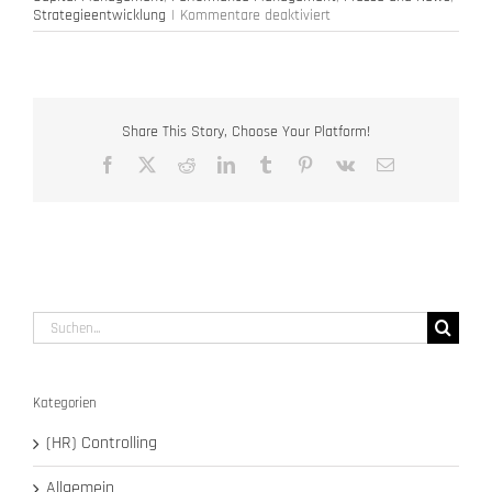
für
Strategieentwicklung
|
Kommentare deaktiviert
FAQ
zum
Forum
Workforce
Analytics
2018
Share This Story, Choose Your Platform!
Facebook
X
Reddit
LinkedIn
Tumblr
Pinterest
Vk
E-
Mail
Suche
nach:
Kategorien
(HR) Controlling
Allgemein