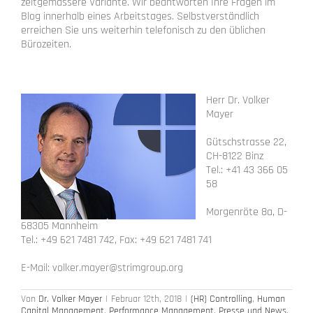
zeitgemässere Variante. Wir beantworten Ihre Fragen im
Blog innerhalb eines Arbeitstages. Selbstverständlich
erreichen Sie uns weiterhin telefonisch zu den üblichen
Bürozeiten.
Herr Dr. Volker
Mayer
Gütschstrasse 22,
CH-8122 Binz
Tel.: +41 43 366 05
58
Morgenröte 8a, D-
68305 Mannheim
Tel.: +49 621 7481 742, Fax: +49 621 7481 741
E-Mail: volker.mayer@strimgroup.org
Von
Dr. Volker Mayer
|
Februar 12th, 2018
|
(HR) Controlling
,
Human
Capital Management
,
Performance Management
,
Presse und News
,