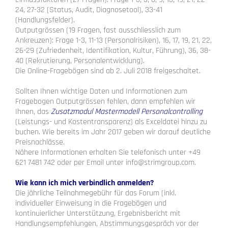
24, 27-32 (Status, Audit, Diagnosetool), 33-41
(Handlungsfelder).
Outputgrössen (19 Fragen, fast ausschliesslich zum
Ankreuzen): Frage 1-3, 11-13 (Personalrisiken), 16, 17, 19, 21, 22,
26-29 (Zufriedenheit, Identifikation, Kultur, Führung), 36, 38-
40 (Rekrutierung, Personalentwicklung).
Die Online-Fragebögen sind ab 2. Juli 2018 freigeschaltet.
Sollten Ihnen wichtige Daten und Informationen zum
Fragebogen Outputgrössen fehlen, dann empfehlen wir
Ihnen, das
Zusatzmodul Mastermodell Personalcontrolling
(Leistungs- und Kostentransparenz) als Exceldatei hinzu zu
buchen. Wie bereits im Jahr 2017 geben wir darauf deutliche
Preisnachlässe.
Nähere Informationen erhalten Sie telefonisch unter +49
621 7481 742 oder per Email unter info@strimgroup.com.
Wie kann ich mich verbindlich anmelden?
Die jährliche Teilnahmegebühr für das Forum (inkl.
individueller Einweisung in die Fragebögen und
kontinuierlicher Unterstützung, Ergebnisbericht mit
Handlungsempfehlungen, Abstimmungsgespräch vor der