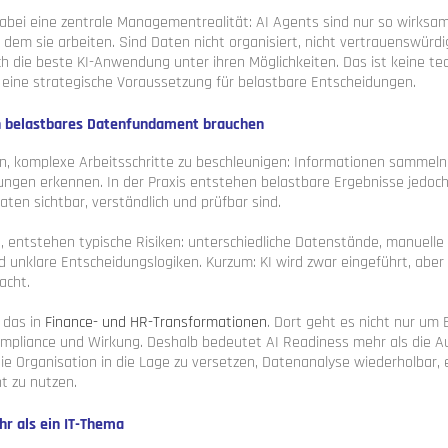
 dabei eine zentrale Managementrealität: AI Agents sind nur so wirksa
em sie arbeiten. Sind Daten nicht organisiert, nicht vertrauenswürdi
uch die beste KI-Anwendung unter ihren Möglichkeiten. Das ist keine te
eine strategische Voraussetzung für belastbare Entscheidungen.
n belastbares Datenfundament brauchen
n, komplexe Arbeitsschritte zu beschleunigen: Informationen sammeln
ungen erkennen. In der Praxis entstehen belastbare Ergebnisse jedoch
ten sichtbar, verständlich und prüfbar sind.
, entstehen typische Risiken: unterschiedliche Datenstände, manuelle
unklare Entscheidungslogiken. Kurzum: KI wird zwar eingeführt, aber n
acht.
t das in
Finance- und HR-Transformationen
. Dort geht es nicht nur um E
Compliance und Wirkung. Deshalb bedeutet AI Readiness mehr als die A
die Organisation in die Lage zu versetzen, Datenanalyse wiederholbar, 
t zu nutzen.
hr als ein IT-Thema