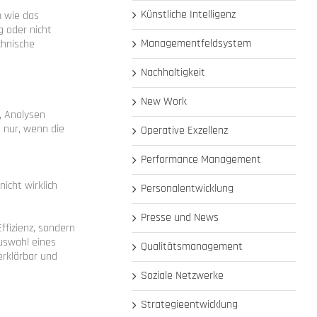
Künstliche Intelligenz
m wie das
g oder nicht
Managementfeldsystem
chnische
Nachhaltigkeit
New Work
, Analysen
 nur, wenn die
Operative Exzellenz
Performance Management
icht wirklich
Personalentwicklung
Presse und News
ffizienz, sondern
uswahl eines
Qualitätsmanagement
erklärbar und
Soziale Netzwerke
Strategieentwicklung