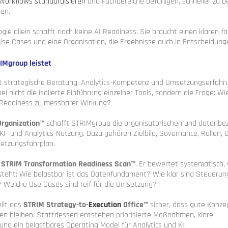
Workflows standardisieren
und Fachbereiche befähigen, schneller zu b
en.
ogie allein schafft noch keine AI Readiness. Sie braucht einen klaren fa
Use Cases und eine Organisation, die Ergebnisse auch in Entscheidung
IMgroup leistet
t strategische Beratung, Analytics-Kompetenz und Umsetzungserfahr
ei nicht die isolierte Einführung einzelner Tools, sondern die Frage: 
Readiness zu messbarer Wirkung?
Organization™
schafft STRIMgroup die organisatorischen und datenb
I- und Analytics-Nutzung. Dazu gehören Zielbild, Governance, Rollen,
setzungsfahrplan.
r
STRIM Transformation Readiness Scan™
. Er bewertet systematisch,
eht: Wie belastbar ist das Datenfundament? Wie klar sind Steuerun
? Welche Use Cases sind reif für die Umsetzung?
llt das
STRIM Strategy-to-
Execution
Office™
sicher, dass gute Konzep
en bleiben. Stattdessen entstehen priorisierte Maßnahmen, klare
und ein belastbares Operating Model für Analytics und KI.