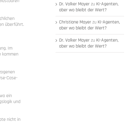
elastbaren
Dr. Volker Mayer
zu
KI-Agenten,
aber wo bleibt der Wert?
chlichen
Christiane Mayer
zu
KI-Agenten,
en überführt.
aber wo bleibt der Wert?
Dr. Volker Mayer
zu
KI-Agenten,
aber wo bleibt der Wert?
ung. Im
Wie kommen
ezogenen
 Use-Case-
 wo ein
gslogik und
te nicht in