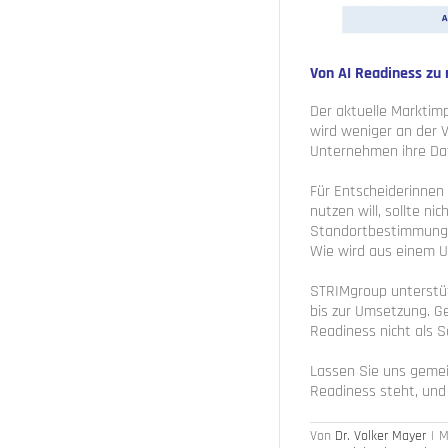
Von AI Readiness zu
Der aktuelle Marktimp
wird weniger an der V
Unternehmen ihre Dat
Für Entscheiderinnen
nutzen will, sollte ni
Standortbestimmung:
Wie wird aus einem 
STRIMgroup unterstüt
bis zur Umsetzung. G
Readiness nicht als S
Lassen Sie uns gemei
Readiness steht, und
Von
Dr. Volker Mayer
|
M