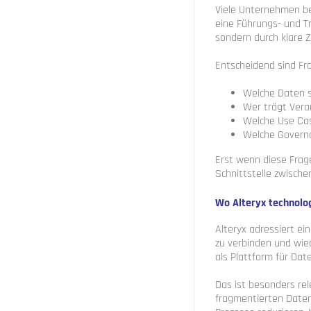
Viele Unternehmen be
eine Führungs- und T
sondern durch klare Z
Entscheidend sind Fr
Welche Daten s
Wer trägt Vera
Welche Use Ca
Welche Governa
Erst wenn diese Frag
Schnittstelle zwisch
Wo Alteryx technolo
Alteryx adressiert ei
zu verbinden und wie
als Plattform für Dat
Das ist besonders rel
fragmentierten Datenq