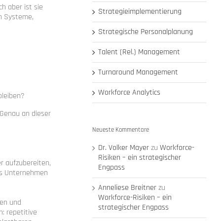
h aber ist sie
Strategieimplementierung
ch Systeme,
Strategische Personalplanung
Talent (Rel.) Management
Turnaround Management
Workforce Analytics
bleiben?
 Genau an dieser
Neueste Kommentare
Dr. Volker Mayer
zu
Workforce-
Risiken – ein strategischer
r aufzubereiten,
Engpass
das Unternehmen
Anneliese Breitner
zu
Workforce-Risiken – ein
sen und
strategischer Engpass
: repetitive