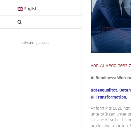
English
info@strimgroup.com
Von AI Readiness 
AI Readiness: Waru
Datenqualität, Date
KI-Transformation.
Anfang Mai 2026 hat
unterstützen unter a
ist klar: KI soll nic
produktiver machen. 