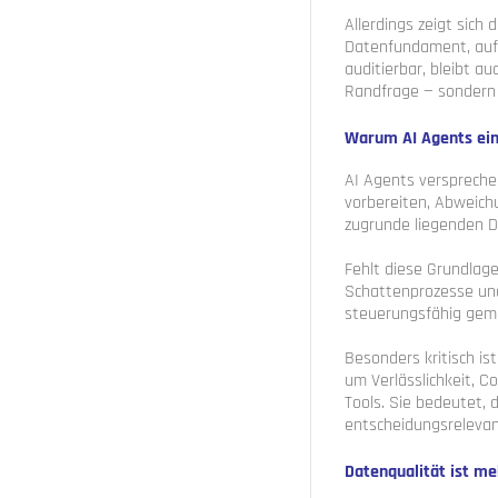
Allerdings zeigt sich
Datenfundament, auf d
auditierbar, bleibt a
Randfrage — sondern 
Warum AI Agents ei
AI Agents verspreche
vorbereiten, Abweich
zugrunde liegenden Da
Fehlt diese Grundlage
Schattenprozesse und 
steuerungsfähig gem
Besonders kritisch is
um Verlässlichkeit, 
Tools. Sie bedeutet, 
entscheidungsrelevan
Datenqualität ist me