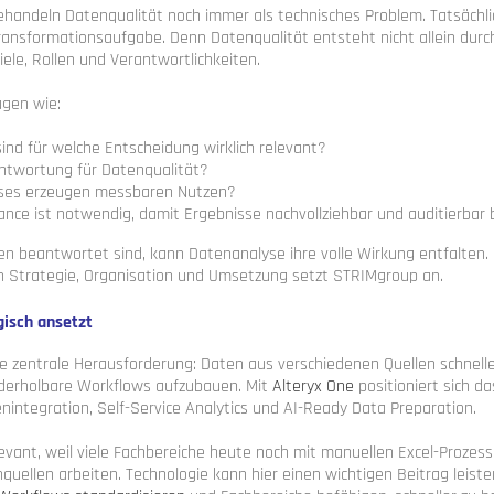
handeln Datenqualität noch immer als technisches Problem. Tatsächlic
ransformationsaufgabe. Denn Datenqualität entsteht nicht allein dur
iele, Rollen und Verantwortlichkeiten.
agen wie:
ind für welche Entscheidung wirklich relevant?
ntwortung für Datenqualität?
ses erzeugen messbaren Nutzen?
nce ist notwendig, damit Ergebnisse nachvollziehbar und auditierbar 
en beantwortet sind, kann Datenanalyse ihre volle Wirkung entfalten.
en Strategie, Organisation und Umsetzung setzt STRIMgroup an.
gisch ansetzt
ne zentrale Herausforderung: Daten aus verschiedenen Quellen schnelle
derholbare Workflows aufzubauen. Mit
Alteryx One
positioniert sich 
enintegration, Self-Service Analytics und AI-Ready Data Preparation.
evant, weil viele Fachbereiche heute noch mit manuellen Excel-Prozes
uellen arbeiten. Technologie kann hier einen wichtigen Beitrag leisten