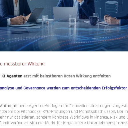
zu messbarer Wirkung
m
KI-Agenten
erst mit belastbaren Daten Wirkung entfalten
nanalyse und Governance werden zum entscheidenden Erfolgsfaktor
Anthropic
neue Agenten-Vorlagen für Finanzdienstleistungen vorgestel
nderem bei Pitchbooks, KYC-Prüfungen und Monatsabschlüssen. Der Im
ht mehr nur assistieren, sondern konkrete Workflows in Finance, Risk und
Damit verändert sich der Markt für KI-gestützte Unternehmensprozess