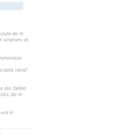
stufe der KI
n scheitern, ob
atenanalyse
d dafür nötig?
 das Zielbild
atz, der AI
 und AI-
s
,