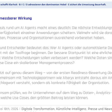
 messbarer Wirkung
uls rund um AI Agents macht eines deutlich: Die nächste Entwicklungs
erfügbarkeit einzelner Anwendungen scheitern. Vielmehr wird sie dara
en, Prozesse und Organisationen ausreichend vorbereitet haben.
 und Entscheider bedeutet das: Wer AI Agents oder automatisierte D
cht mit der Toolfrage beginnen. Der bessere Startpunkt ist eine ehrliche
 Welche Entscheidungen sollen verbessert werden? Welche Daten sin
Use Case ein skalierbarer Managementprozess?
zt auf genau diesem Weg — von der ersten Readiness-Bewertung über
emeinsam mit Technologiepartnern wie Alteryx entsteht daraus ein Ans
chlagwort versteht, sondern als konkrete Fähigkeit der Organisation.
nsam prüfen, wo Ihr Unternehmen auf dem Weg zu Daten-, Analytics-
 welche Use Cases den größten Beitrag leisten können.
ai 18th, 2026
|
Digitale Transformation
,
Künstliche Intelligenz
,
Presse und New