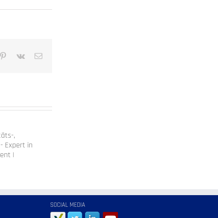
mblr
Pinterest
Vk
E-
Mail
täts-,
- Expert in
ent |
SOCIAL MEDIA