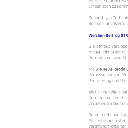
Prozesse reduzieren,
Ergebnissen zu komm
Dennoch gilt: Technol
Rahmen, priorisierte 
Welchen Beitrag STR
STRIMgroup verbinde
Mittelpunkt steht dab
Unternehmen von AI 
Mit
STRIM AI-Ready 
Voraussetzungen für K
Priorisierung und Um
Als Einstieg dient de
Unternehmen heute st
Verantwortlichkeiten
Darauf aufbauend ste
Präsentationen steck
Verantwortlichkeiten 