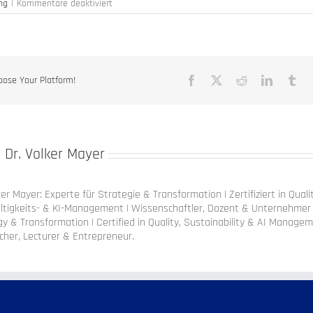
für
ng
|
Kommentare deaktiviert
Von
AI
Readiness
zu
messbarer
Wirkung
oose Your Platform!
Facebook
X
Reddit
LinkedIn
Tu
:
Dr. Volker Mayer
ker Mayer: Experte für Strategie & Transformation | Zertifiziert in Quali
ltigkeits- & KI-Management | Wissenschaftler, Dozent & Unternehmer 
y & Transformation | Certified in Quality, Sustainability & AI Managem
cher, Lecturer & Entrepreneur.