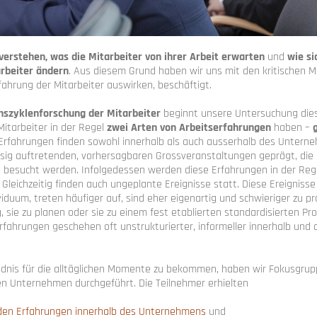
verstehen, was die Mitarbeiter von ihrer Arbeit erwarten
und
wie si
arbeiter ändern
. Aus diesem Grund haben wir uns mit den kritischen 
rfahrung der Mitarbeiter auswirken, beschäftigt.
szyklenforschung der Mitarbeiter
beginnt unsere Untersuchung die
Mitarbeiter in der Regel
zwei Arten von Arbeitserfahrungen
haben –
 Erfahrungen finden sowohl innerhalb als auch ausserhalb des Untern
ig auftretenden, vorhersagbaren Grossveranstaltungen geprägt, die h
esucht werden. Infolgedessen werden diese Erfahrungen in der Regel
 Gleichzeitig finden auch ungeplante Ereignisse statt. Diese Ereignisse
ividuum, treten häufiger auf, sind eher eigenartig und schwieriger zu pr
g, sie zu planen oder sie zu einem fest etablierten standardisierten Pr
Erfahrungen geschehen oft unstrukturierter, informeller innerhalb und
ndnis für die alltäglichen Momente zu bekommen, haben wir Fokusgru
en Unternehmen durchgeführt. Die Teilnehmer erhielten
 den Erfahrungen innerhalb des Unternehmens
und