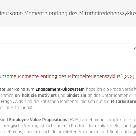
eutsame Momente entlang des Mitarbeiterlebenszyklus
tsame Momente entlang des Mitarbeiterlebenszyklus´ (2/3)
eser 3er Reihe zum
Engagement-Ökosystem
habe ich die Frage vertie
rnehmen
an
,
hält sie motiviert
und
bindet sie
an das Unternehmen?“ I
 Frage „Was sind die kritischen Momente, die sich auf die
Mitarbeitere
“ im Mittelpunkt.
 sind
Employee Value Propositions
(EVPs) zunehmend komplex, persona
chologische Vertrag ist nicht nur ein Produkt der expliziten Beschäft
ternehmens, sondern auch der impliziten Annahmen und Beobachtunge