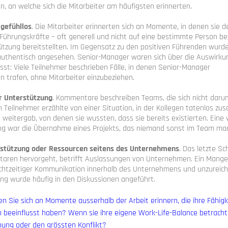
, an welche sich die Mitarbeiter am häufigsten erinnerten.
gefühllos
. Die Mitarbeiter erinnerten sich an Momente, in denen sie 
Führungskräfte – oft generell und nicht auf eine bestimmte Person be
ützung bereitstellten. Im Gegensatz zu den positiven Führenden wurde
s authentisch angesehen. Senior-Manager waren sich über die Auswirku
st: Viele Teilnehmer beschrieben Fälle, in denen Senior-Manager
n trafen, ohne Mitarbeiter einzubeziehen.
r Unterstützung
. Kommentare beschreiben Teams, die sich nicht dar
n Teilnehmer erzählte von einer Situation, in der Kollegen tatenlos zus
weitergab, von denen sie wussten, dass sie bereits existierten. Eine 
g war die Übernahme eines Projekts, das niemand sonst im Team mac
stützung oder Ressourcen seitens des Unternehmens
. Das letzte S
aren hervorgeht, betrifft Auslassungen von Unternehmen. Ein Mange
chtzeitiger Kommunikation innerhalb des Unternehmens und unzureich
ng wurde häufig in den Diskussionen angeführt.
n Sie sich an Momente ausserhalb der Arbeit erinnern, die ihre Fähigk
en beeinflusst haben? Wenn sie ihre eigene Work-Life-Balance betrach
nung oder den grössten Konflikt?