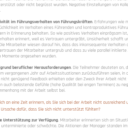
nterstützt oder nicht begrüsst wurden. Negative Einstellungen von Kol
.
ivität im Führungsverhalten von Führungskräften
. Erfahrungen wie 
rüchlichkeit im Verhalten eines Führenden und kontraproduktives Führ
rn in Erinnerung behalten. So wie positives Verhalten einprägsam ist
halten erinnert, weil es Vertrauen untergräbt, Unsicherheit schafft u
Die Mitarbeiter wiesen darauf hin, dass das inkonsequente Verhalten 
rtrauen der Mitarbeiter untergrub und dass zu viele parallel initiiert
en Momente angesehen wurden.
fgrund beruflicher Herausforderungen
. Die Teilnehmer deuteten an, d
m vergangenen Jahr auf Arbeitssituationen zurückzuführen seien, in 
 nicht genügend Feedback erhielten oder den Zweck ihrer Arbeit nicht 
en auch belastende Gefühle (hohe Qualität bei engen Terminen) zu ne
menhang mit der Arbeit selbst bei.
ch an eine Zeit erinnern, als Sie sich bei der Arbeit nicht ausreichend 
Ursache dafür, dass Sie sich nicht unterstützt fühlten?
ne Unterstützung zur Verfügung
. Mitarbeiter erinnerten sich an Situat
v unterminierte oder schwächte. Die Aktionen der Manager standen im