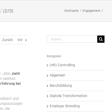
´ (2/3)
Startseite
Engagement
Suche
Zurück
Vor
nach:
Kategorien
(HR) Controlling
ft: „Was
zieht
Allgemein
m zweiten
rfahrung bei
Berufsbildung
Digitale Transformation
lisiert und
igungsaussagen
Employer Branding
n, die