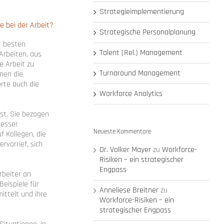
Strategieimplementierung
e bei der Arbeit?
Strategische Personalplanung
er besten
Talent (Rel.) Management
Arbeiten, aus
e Arbeit zu
Turnaround Management
nen die
rte auch die
Workforce Analytics
st. Sie bezogen
besser
Neueste Kommentare
 Kollegen, die
rvorrief, sich
Dr. Volker Mayer
zu
Workforce-
Risiken – ein strategischer
Engpass
rbeiter an
eispiele für
Anneliese Breitner
zu
ittelt und ihre
Workforce-Risiken – ein
strategischer Engpass