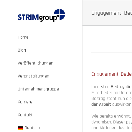
Zum
Inhalt
Engagement: Bed
springen
Home
Blog
Veröffentlichungen
Engagement: Bedeu
Veranstaltungen
Im
ersten Beitrag di
Unternehmensgruppe
Mitarbeiter an Unte
Beitrag steht nun die
Karriere
der Arbeit
auswirken?
Kontakt
Wie bereits erwähnt,
dynamisch. Dieser psy
und Aktionen des Un
Deutsch