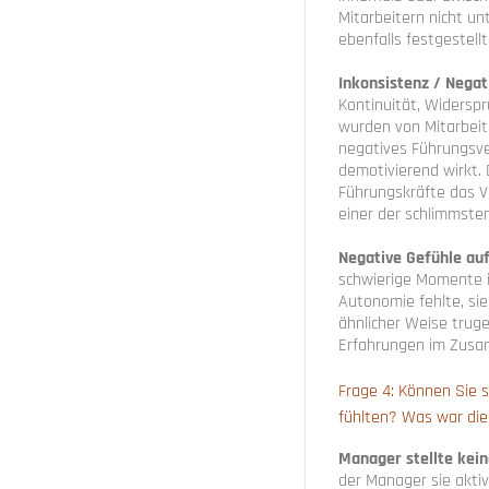
Mitarbeitern nicht u
ebenfalls festgestellt
Inkonsistenz / Negat
Kontinuität, Widersp
wurden von Mitarbeite
negatives Führungsver
demotivierend wirkt. 
Führungskräfte das Ve
einer der schlimmst
Negative Gefühle au
schwierige Momente i
Autonomie fehlte, sie
ähnlicher Weise trug
Erfahrungen im Zusam
Frage 4: Können Sie si
fühlten? Was war die 
Manager stellte kei
der Manager sie akti