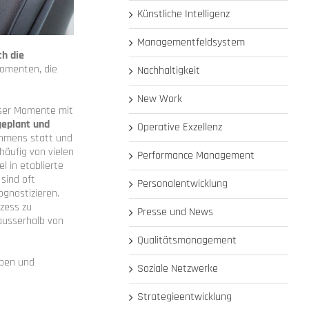
Künstliche Intelligenz
Managementfeldsystem
ch die
Momenten, die
Nachhaltigkeit
New Work
ser Momente mit
geplant und
Operative Exzellenz
ehmens statt und
äufig von vielen
Performance Management
 in etablierte
 sind oft
Personalentwicklung
ognostizieren.
ozess zu
Presse und News
 ausserhalb von
Qualitätsmanagement
ppen und
Soziale Netzwerke
Strategieentwicklung