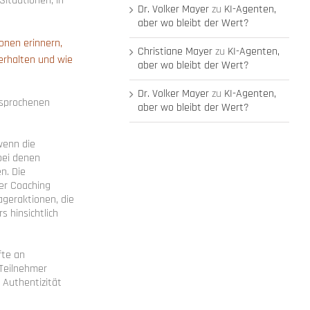
Situationen, in
Dr. Volker Mayer
zu
KI-Agenten,
aber wo bleibt der Wert?
ionen erinnern,
Christiane Mayer
zu
KI-Agenten,
erhalten und wie
aber wo bleibt der Wert?
Dr. Volker Mayer
zu
KI-Agenten,
esprochenen
aber wo bleibt der Wert?
wenn die
bei denen
n. Die
er Coaching
geraktionen, die
s hinsichtlich
fte an
 Teilnehmer
 Authentizität