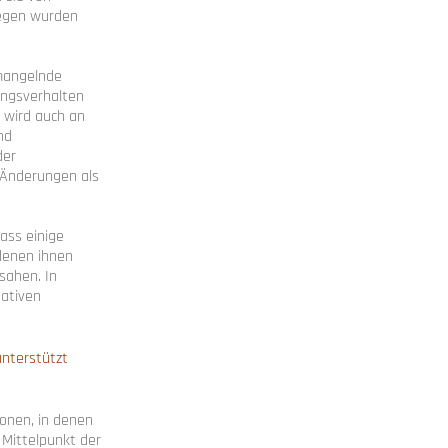
legen wurden
mangelnde
ungsverhalten
, wird auch an
nd
der
e Änderungen als
ass einige
denen ihnen
sahen. In
gativen
unterstützt
ionen, in denen
 Mittelpunkt der