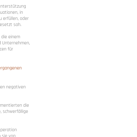
Unterstützung
uationen, in
erfüllen, oder
esetzt sah.
 die einem
ind Unternehmen,
cen für
vergangenen
sen negativen
mmentierten die
 schwerfällige
operation
 sie von