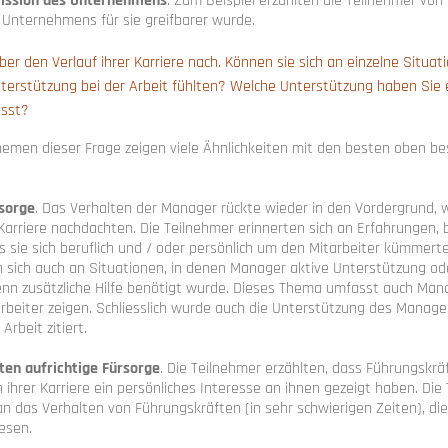
ission des Unternehmens
. Zum Beispiel erzählten die Teilnehmer von 
Unternehmens für sie greifbarer wurde.
ber den Verlauf ihrer Karriere nach. Können sie sich an einzelne Situat
Unterstützung bei der Arbeit fühlten? Welche Unterstützung haben Sie 
usst?
emen dieser Frage zeigen viele Ähnlichkeiten mit den besten oben b
sorge
. Das Verhalten der Manager rückte wieder in den Vordergrund, 
Karriere nachdachten. Die Teilnehmer erinnerten sich an Erfahrungen, 
 sie sich beruflich und / oder persönlich um den Mitarbeiter kümmerte
n sich auch an Situationen, in denen Manager aktive Unterstützung od
n zusätzliche Hilfe benötigt wurde. Dieses Thema umfasst auch Mana
rbeiter zeigen. Schliesslich wurde auch die Unterstützung des Manager
 Arbeit zitiert.
ten aufrichtige Fürsorge
. Die Teilnehmer erzählten, dass Führungskrä
 ihrer Karriere ein persönliches Interesse an ihnen gezeigt haben. Die
an das Verhalten von Führungskräften (in sehr schwierigen Zeiten), die
esen.