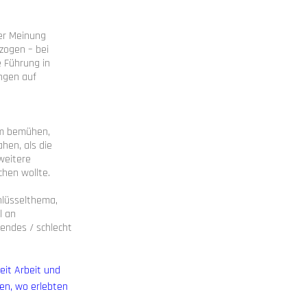
der Meinung
zogen – bei
 Führung in
ngen auf
um bemühen,
ahen, als die
weitere
hen wollte.
chlüsselthema,
l an
endes / schlecht
eit Arbeit und
ten, wo erlebten