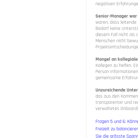
negativen Erfahrungen
Senior-Manager war 
waren, dass leitende 
Bedarf keine Unterst
diesem Fall nicht al
Menschen nicht bewus
Projektentscheidunge
Mangel an kollegiale
Kollegen zu helfen. Ei
Person Informationen 
gemeinsame Erfahrun
Unzureichende Unter
das aus den Komment
transparenter und re
verwaltetes Onboardi
Fragen 5 und 6: Könne
Freizeit zu balancier
Sie die grösste Span