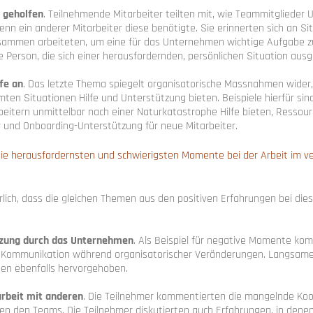
 geholfen
. Teilnehmende Mitarbeiter teilten mit, wie Teammitglieder 
enn ein anderer Mitarbeiter diese benötigte. Sie erinnerten sich an Sit
sammen arbeiteten, um eine für das Unternehmen wichtige Aufgabe zu 
e Person, die sich einer herausfordernden, persönlichen Situation ausg
fe an
. Das letzte Thema spiegelt organisatorische Massnahmen wider,
mten Situationen Hilfe und Unterstützung bieten. Beispiele hierfür s
beitern unmittelbar nach einer Naturkatastrophe Hilfe bieten, Ressour
 und Onboarding-Unterstützung für neue Mitarbeiter.
ie herausfordernsten und schwierigsten Momente bei der Arbeit im 
rlich, dass die gleichen Themen aus den positiven Erfahrungen bei die
tzung durch das Unternehmen
. Als Beispiel für negative Momente ko
e Kommunikation während organisatorischer Veränderungen. Langsame,
en ebenfalls hervorgehoben.
rbeit mit anderen
. Die Teilnehmer kommentierten die mangelnde Ko
en den Teams. Die Teilnehmer diskutierten auch Erfahrungen, in denen