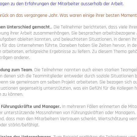
ragen zu den Erfahrungen der Mitarbeiter ausserhalb der Arbeit
.
zurück an das vergangene Jahr. Was waren einige ihrer besten Moment
inen Unterschied gemacht
„. Die Teilnehmer berichteten, dass viele ihr
ung ihrer Arbeit zusammenhängen. Sie besprachen arbeitsbezogene 
ufgaben ableiten konnten, und beleuchteten Situationen, in denen ihr
n für das Unternehmen führte. Daneben hoben Sie Zeiten hervor, in de
 arbeiteten, erfolgreiche Ergebnisse zu liefern. Zu diesem Thema gehö
trägen anderer.
indung zum Team
. Die Teilnehmer nannten auch einen starken Teamgei
 in denen sich die Teammitglieder entweder durch soziale Situationen 
enn sie gemeinsam am selben Projekt arbeiteten. Sie bezogen sich auf
tuationen gegenseitig unterstützten, was ein Gefühl für die Kollegen he
n zu können.
r Führungskräfte und Manager.
In mehreren Fällen erinnerten die Mita
er unterstützende Massnahmen von Führungskräften oder Managern. B
nd, dass man den Mitarbeitern Vertrauen schenkt, Wertschätzung verm
der stärkt/befähigt.