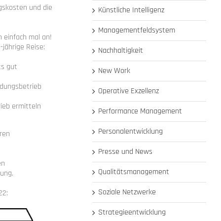
ngskosten und die
Künstliche Intelligenz
Managementfeldsystem
 einfach mal an!
jährige Reise:
Nachhaltigkeit
ts gut
New Work
ldungsbetrieb
Operative Exzellenz
ieb ermitteln
Performance Management
Personalentwicklung
hren
Presse und News
en
Qualitätsmanagement
dung.
Soziale Netzwerke
22:
Strategieentwicklung