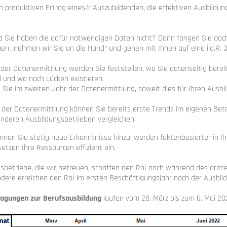
n produktiven Ertrag eines/r Auszubildenden, die effektiven Ausbildu
d Sie haben die dafür notwendigen Daten nicht? Dann fangen Sie doch
n „nehmen wir Sie an die Hand“ und gehen mit Ihnen auf eine i.d.R. 3-
der Datenermittlung werden Sie feststellen, wo Sie datenseitig berei
d und wo noch Lücken existieren.
 Sie im zweiten Jahr der Datenermittlung, soweit dies für Ihren Ausbi
r der Datenermittlung können Sie bereits erste Trends im eigenen Betr
anderen Ausbildungsbetrieben vergleichen.
nnen Sie stetig neue Erkenntnisse hinzu, werden faktenbasierter in I
tzen Ihre Ressourcen effizient ein.
sbetriebe, die wir betreuen, schaffen den RoI noch während des dritt
ndere erreichen den RoI im ersten Beschäftigungsjahr nach der Ausbil
ragungen zur Berufsausbildung
laufen vom 28. März bis zum 6. Mai 20