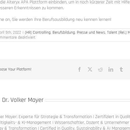
die Alteryx APA Plattform einbinden, um in noch kürzerer Zeit mit Hilfe
esseren Erkenntnissen zu kommen.
ne an, Sie werden Ihre Berufsausbildung neu kennen lernen!
pril 5th, 2022
|
(HR) Controlling
,
Berufsbildung
,
Presse und News
,
Talent (Rel.
für
mmentare deaktiviert
Berufsausbildung
rechnet
sich
nicht?
oose Your Platform!
Facebook
X
Reddit
LinkedIn
Tu
:
Dr. Volker Mayer
ker Mayer: Experte für Strategie & Transformation | Zertifiziert in Quali
ltigkeits- & KI-Management | Wissenschaftler, Dozent & Unternehmer 
y & Transformation | Certified in Quality, Sustainability & AI Managem