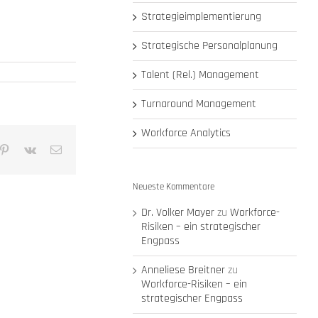
Strategieimplementierung
Strategische Personalplanung
Talent (Rel.) Management
Turnaround Management
Workforce Analytics
mblr
Pinterest
Vk
E-
Mail
Neueste Kommentare
Dr. Volker Mayer
zu
Workforce-
Risiken – ein strategischer
Engpass
Anneliese Breitner
zu
Workforce-Risiken – ein
strategischer Engpass