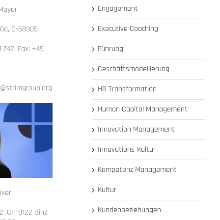
Engagement
 Mayer
Executive Coaching
0a, D-68305
1 742, Fax: +49
Führung
Geschäftsmodellierung
r@strimgroup.org
HR Transformation
Human Capital Management
Innovation Management
Innovations-Kultur
Kompetenz Management
Kultur
nker
Kundenbeziehungen
2, CH-8122 Binz