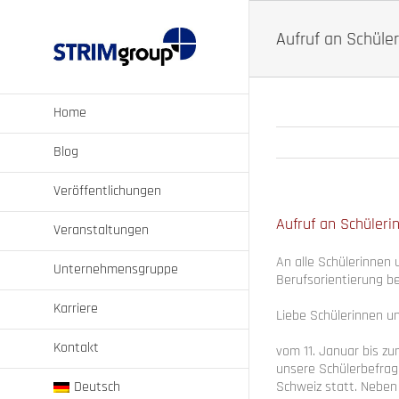
Zum
Inhalt
Aufruf an Schüle
springen
Home
Blog
Veröffentlichungen
Aufruf an Schüleri
Veranstaltungen
An alle Schülerinnen 
Unternehmensgruppe
Berufsorientierung b
Karriere
Liebe Schülerinnen un
Kontakt
vom 11. Januar bis zu
unsere Schülerbefrag
Schweiz statt. Neben
Deutsch