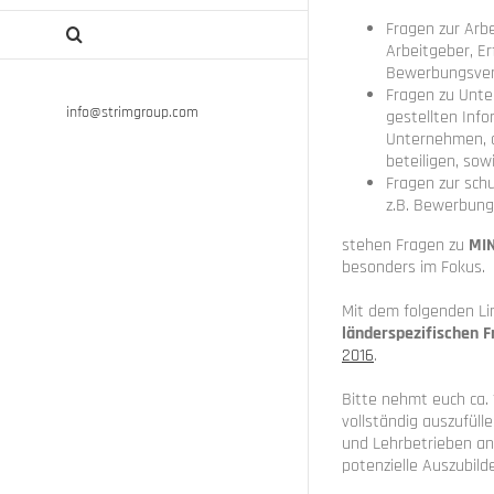
Fragen zur Arb
Arbeitgeber, E
Bewerbungsver
Fragen zu Unte
info@strimgroup.com
gestellten Info
Unternehmen, d
beteiligen, sow
Fragen zur schu
z.B. Bewerbung
stehen Fragen zu
MIN
besonders im Fokus.
Mit dem folgenden Lin
länderspezifischen 
2016
.
Bitte nehmt euch ca.
vollständig auszufüll
und Lehrbetrieben an
potenzielle Auszubild