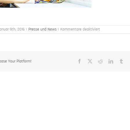
für
anuar 9th, 2016
|
Presse und News
|
Kommentare deaktiviert
Aufruf
an
Schülerinnen
und
Schüler
–
oose Your Platform!
Facebook
X
Reddit
LinkedIn
Tu
Berufsorientierung