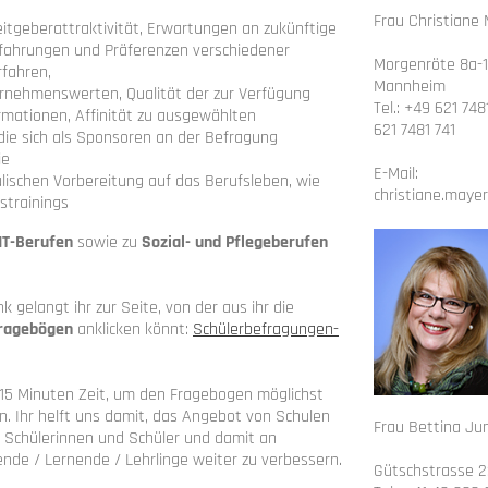
Frau Christiane
eitgeberattraktivität, Erwartungen an zukünftige
rfahrungen und Präferenzen verschiedener
Morgenröte 8a-1
fahren,
Mannheim
rnehmenswerten, Qualität der zur Verfügung
Tel.: +49 621 748
rmationen, Affinität zu ausgewählten
621 7481 741
ie sich als Sponsoren an der Befragung
ie
E-Mail:
lischen Vorbereitung auf das Berufsleben, wie
christiane.maye
strainings
T-Berufen
sowie zu
Sozial- und Pflegeberufen
k gelangt ihr zur Seite, von der aus ihr die
Fragebögen
anklicken könnt:
Schülerbefragungen-
 15 Minuten Zeit, um den Fragebogen möglichst
en. Ihr helft uns damit, das Angebot von Schulen
Frau Bettina Ju
 Schülerinnen und Schüler und damit an
ende / Lernende / Lehrlinge weiter zu verbessern.
Gütschstrasse 2