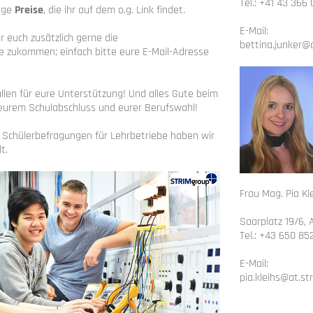
Tel.: +41 43 366
nige
Preise
, die ihr auf dem o.g. Link findet.
E-Mail:
 euch zusätzlich gerne die
bettina.junker@
 zukommen; einfach bitte eure E-Mail-Adresse
llen für eure Unterstützung! Und alles Gute beim
eurem Schulabschluss und eurer Berufswahl!
 Schülerbefragungen für Lehrbetriebe haben wir
t.
Frau Mag. Pia Kl
Saarplatz 19/6, 
Tel.: +43 650 85
E-Mail:
pia.kleihs@at.s