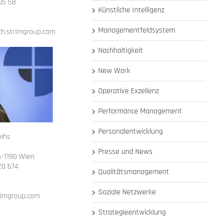
 05 58
Künstliche Intelligenz
Managementfeldsystem
ch.strimgroup.com
Nachhaltigkeit
New Work
Operative Exzellenz
Performance Management
Personalentwicklung
eihs
Presse und News
A-1190 Wien
20 674
Qualitätsmanagement
Soziale Netzwerke
trimgroup.com
Strategieentwicklung