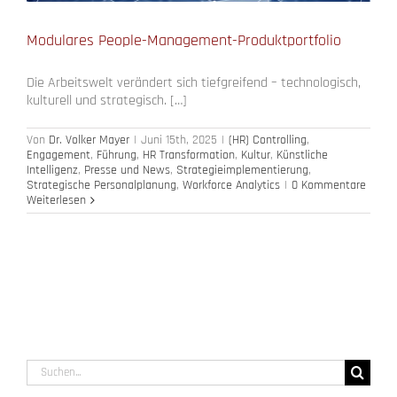
Modulares People-Management-Produktportfolio
Die Arbeitswelt verändert sich tiefgreifend – technologisch,
kulturell und strategisch. […]
Von
Dr. Volker Mayer
|
Juni 15th, 2025
|
(HR) Controlling
,
Engagement
,
Führung
,
HR Transformation
,
Kultur
,
Künstliche
Intelligenz
,
Presse und News
,
Strategieimplementierung
,
Strategische Personalplanung
,
Workforce Analytics
|
0 Kommentare
Weiterlesen
Suche
nach: