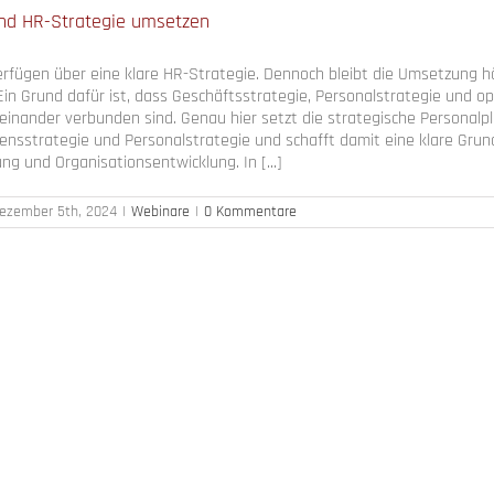
nd HR-Strategie umsetzen
rfügen über eine klare HR-Strategie. Dennoch bleibt die Umsetzung hä
in Grund dafür ist, dass Geschäftsstrategie, Personalstrategie und o
einander verbunden sind. Genau hier setzt die strategische Personalp
nsstrategie und Personalstrategie und schafft damit eine klare Grun
rung und Organisationsentwicklung. In [...]
ezember 5th, 2024
|
Webinare
|
0 Kommentare