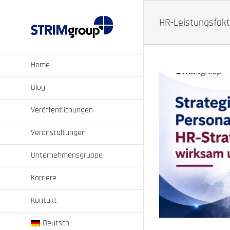
Zum
Inhalt
HR-Leistungsfak
springen
Home
Blog
Veröffentlichungen
Veranstaltungen
Unternehmensgruppe
ategie umsetzen
Karriere
Kontakt
Deutsch