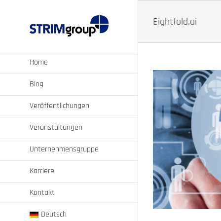
Zum
Inhalt
Eightfold.ai
springen
Home
Blog
Veröffentlichungen
Veranstaltungen
sonalplanung?
Unternehmensgruppe
nz
Strategische Personalplanung
Karriere
Kontakt
Deutsch