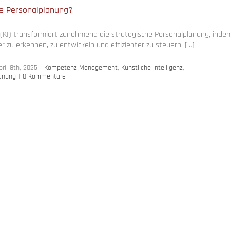
ie Personalplanung?
z (KI) transformiert zunehmend die strategische Personalplanung, indem 
 zu erkennen, zu entwickeln und effizienter zu steuern. […]
pril 8th, 2025
|
Kompetenz Management
,
Künstliche Intelligenz
,
lanung
|
0 Kommentare