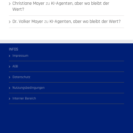
Christiane Mayer
zu
KI-Agenten, aber wo bleibt der
Wert?
Dr. Volker Mayer
zu
KI-Agenten, aber wo bleibt der Wert?
INFOS
Impressum
AGB
Datenschutz
Nutzungsbedingungen
Interner Bereich