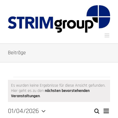
Zum
Inhalt
springen
Beiträge
Veranstaltungen
Es wurden keine Ergebnisse für diese Ansicht gefunden.
Hier geht es zu den
nächsten bevorstehenden
Hinweis
Veranstaltungen
.
01/04/2026
Verans
Suche
Monat
Veranstalt
Ansich