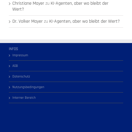
Christiane Mayer
zu
KI-Agenten, aber wo bleibt der
Wert?
Dr. Volker Mayer
zu
KI-Agenten, aber wo bleibt der Wert?
INFOS
Impressum
AGB
Datenschutz
Nutzungsbedingungen
Interner Bereich