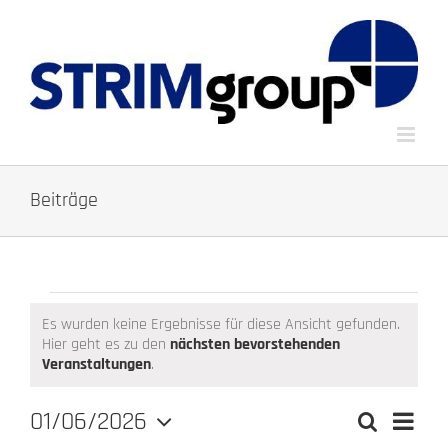
Zum
Inhalt
springen
Beiträge
Veranstaltungen
Es wurden keine Ergebnisse für diese Ansicht gefunden.
Hier geht es zu den
nächsten bevorstehenden
Hinweis
Veranstaltungen
.
01/06/2026
Verans
Suche
Monat
Veranstalt
Ansich