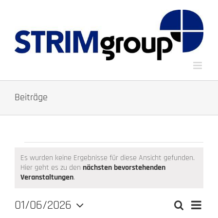
Zum
Inhalt
springen
Beiträge
Veranstaltungen
Es wurden keine Ergebnisse für diese Ansicht gefunden.
Hier geht es zu den
nächsten bevorstehenden
Hinweis
Veranstaltungen
.
01/06/2026
Verans
Suche
Monat
Veranstalt
Ansich