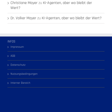
Christiane Mayer
zu
KI-Agenten, aber wo bleibt der
Wert?
Dr. Volker Mayer
zu
KI-Agenten, aber wo bleibt der Wert?
INFOS
Impressum
AGB
Datenschutz
Nutzungsbedingungen
Interner Bereich