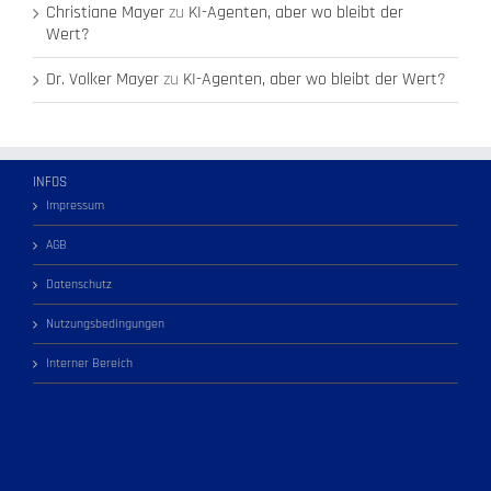
Christiane Mayer
zu
KI-Agenten, aber wo bleibt der
Wert?
Dr. Volker Mayer
zu
KI-Agenten, aber wo bleibt der Wert?
INFOS
Impressum
AGB
Datenschutz
Nutzungsbedingungen
Interner Bereich