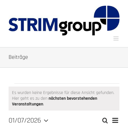
Zum
Inhalt
springen
Beiträge
Veranstaltungen
Es wurden keine Ergebnisse für diese Ansicht gefunden.
Hier geht es zu den
nächsten bevorstehenden
Hinweis
Veranstaltungen
.
01/07/2026
Verans
Suche
Monat
Veranstalt
Ansich