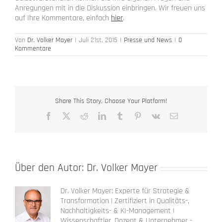
Anregungen mit in die Diskussion einbringen. Wir freuen uns
auf Ihre Kommentare, einfach
hier
.
Von
Dr. Volker Mayer
|
Juli 21st, 2015
|
Presse und News
|
0
Kommentare
Share This Story, Choose Your Platform!
Facebook
X
Reddit
LinkedIn
Tumblr
Pinterest
Vk
E-
Mail
Über den Autor:
Dr. Volker Mayer
Dr. Volker Mayer: Experte für Strategie &
Transformation | Zertifiziert in Qualitäts-,
Nachhaltigkeits- & KI-Management |
Wissenschaftler, Dozent & Unternehmer -