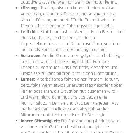
adaptive Systeme, wie man sie in der Natur kennt.
Führung
: Eine Organisation kann sich nicht weiter
entwickeln, als auf die Entwicklungsebene, auf der
sich die Führung befindet. Für die Zukunft wird ein
fürsorglicher, dienender Führungsstil angestrebt.
Leitbild
: Leitbild und insbes. Werte, als ein Bestandteil
eines Leitbildes, erschöpfen sich nicht in
Lippenbekenntnissen und Glanzbroschüren, sondern
dienen als Konstante und Handlungsmaxime.
Vertrauen
: An die Stelle von Angst, die durch das Ego
bestimmt wird, tritt die Fähigkeit, der Fülle des
Lebens zu vertrauen. Das Bedürfnis, Menschen und
Ereignisse zu kontrollieren, tritt in den Hintergrund.
Lernen
: Mitarbeitende folgen einer inneren Haltung,
derzufolge wenn etwas Unerwartetes geschieht oder
Fehler passieren, die Situation gut ausgehen wird –
und wenn nicht, dann hat uns das Leben eine
Möglichkeit zum Lernen und Wachsen gegeben. Aus
der kollektiven Intelligenz der selbstführenden
Mitarbeiter entsteht organisch die Strategie.
Innere Stimmigkeit
: Die Entscheidungsfindung wird
von inneren Maßstäben bestimmt; analytische
Ansätze werden in ihrer Bedeutung relativiert. Ziel ist