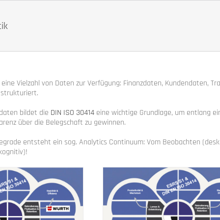
tik
ine Vielzahl von Daten zur Verfügung: Finanzdaten, Kundendaten, Tran
strukturiert.
ldaten bildet die
DIN ISO 30414
eine wichtige Grundlage, um entlang ein
renz über die Belegschaft zu gewinnen.
egrade entsteht ein sog. Analytics Continuum: Vom Beobachten (deskri
kognitiv)!
Modulares People-Man
Produktportfoli
gen HR-Kennzahlen steuern (1)
(HR) Controlling
Engagemen