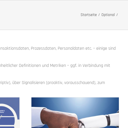
Startseite
Optional
saktionsdaten, Prozessdaten, Personaldaten etc. – einige sind
heitlicher Definitionen und Metriken – ggf. in Verbindung mit
ptiv), über Signalisieren (proaktiv, vorausschauend), zum
agement-
o
t
Führung
HR