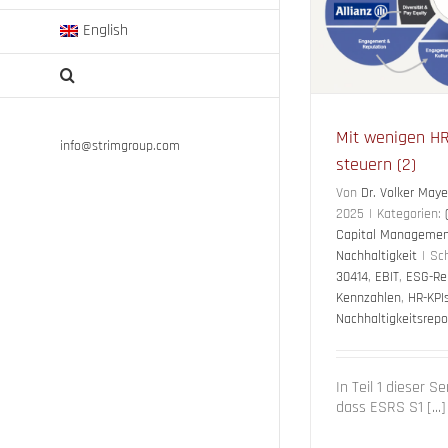
(HR) 
(HR) Controlling
Human Capital
English
Man
Management
Nachhaltigkeit
Mit wenigen H
info@strimgroup.com
steuern (2)
Von
Dr. Volker Maye
2025
|
Kategorien:
Capital Manageme
Nachhaltigkeit
|
Sc
30414
,
EBIT
,
ESG-Re
Kennzahlen
,
HR-KPI
Nachhaltigkeitsrepo
In Teil 1 dieser S
dass ESRS S1 [...]