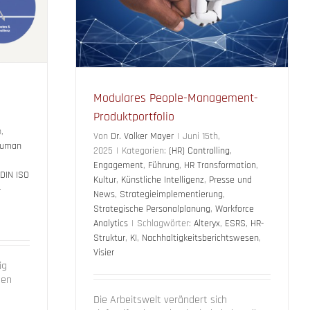
che Intelligenz
s
Strategische
e Analytics
Modulares People-Management-
Produktportfolio
,
Von
Dr. Volker Mayer
|
Juni 15th,
uman
2025
|
Kategorien:
(HR) Controlling
,
Engagement
,
Führung
,
HR Transformation
,
DIN ISO
Kultur
,
Künstliche Intelligenz
,
Presse und
-
News
,
Strategieimplementierung
,
Strategische Personalplanung
,
Workforce
Analytics
|
Schlagwörter:
Alteryx
,
ESRS
,
HR-
Struktur
,
KI
,
Nachhaltigkeitsberichtswesen
,
Visier
ig
den
Die Arbeitswelt verändert sich