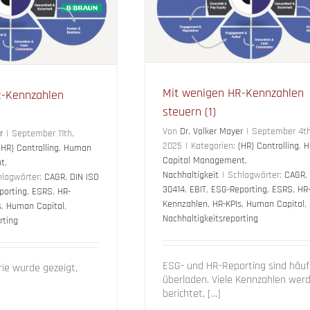
Controlling
Human Capital
Transformation
Kultur
Künstli
agement
Nachhaltigkeit
Presse und New
Strategieimplementierung
Personalplanung
Workforc
Mit wenigen HR-Kennzahlen
R-Kennzahlen
steuern (1)
Von
Dr. Volker Mayer
|
September 4th
r
|
September 11th,
2025
|
Kategorien:
(HR) Controlling
,
H
(HR) Controlling
,
Human
Capital Management
,
nt
,
Nachhaltigkeit
|
Schlagwörter:
CAGR
,
hlagwörter:
CAGR
,
DIN ISO
30414
,
EBIT
,
ESG-Reporting
,
ESRS
,
HR
porting
,
ESRS
,
HR-
Kennzahlen
,
HR-KPIs
,
Human Capital
,
s
,
Human Capital
,
Nachhaltigkeitsreporting
rting
ESG- und HR-Reporting sind häuf
erie wurde gezeigt,
überladen. Viele Kennzahlen wer
berichtet, [...]