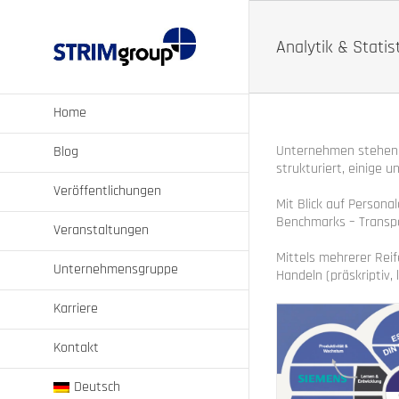
Zum
Inhalt
springen
Analytik & Statis
Home
Unternehmen stehen e
Blog
strukturiert, einige un
Veröffentlichungen
Mit Blick auf Persona
Benchmarks – Transpa
Veranstaltungen
Mittels mehrerer Reif
Unternehmensgruppe
Handeln (präskriptiv, 
Karriere
Kontakt
Deutsch
Mit weni
Mit wenigen HR-Kennzahlen steuern (2)