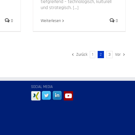
tiefgreifend – technologisch, kulturell
und strategisch. [...]
0
Weiterlesen
0
Zurück
1
2
3
Vor
SOCIAL MEDIA