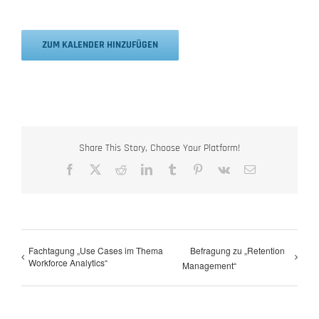
ZUM KALENDER HINZUFÜGEN
Share This Story, Choose Your Platform!
Facebook
X
Reddit
LinkedIn
Tumblr
Pinterest
Vk
E-
Mail
Fachtagung „Use Cases im Thema
Befragung zu „Retention
Workforce Analytics“
Management“