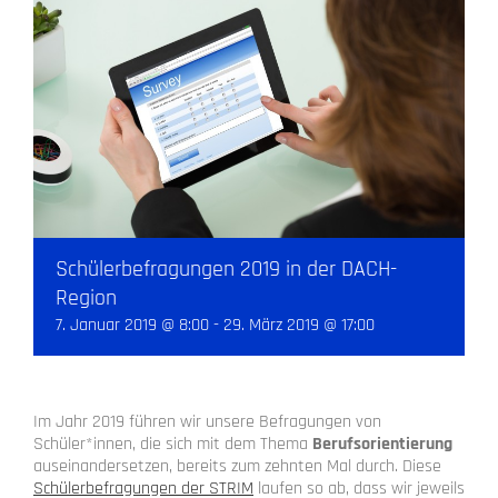
Schülerbefragungen 2019 in der DACH-
Region
7. Januar 2019 @ 8:00
-
29. März 2019 @ 17:00
Im Jahr 2019 führen wir unsere Befragungen von
Schüler*innen, die sich mit dem Thema
Berufsorientierung
auseinandersetzen, bereits zum zehnten Mal durch. Diese
Schülerbefragungen der STRIM
laufen so ab, dass wir jeweils