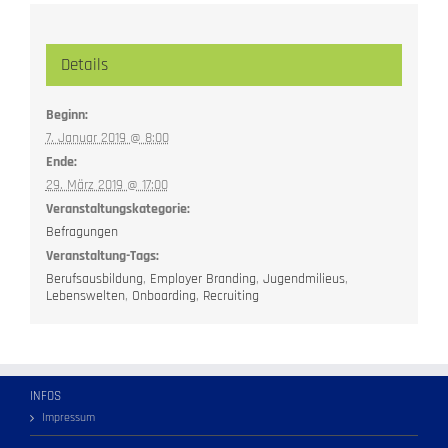
Details
Beginn:
7. Januar 2019 @ 8:00
Ende:
29. März 2019 @ 17:00
Veranstaltungskategorie:
Befragungen
Veranstaltung-Tags:
Berufsausbildung
,
Employer Branding
,
Jugendmilieus
,
Lebenswelten
,
Onboarding
,
Recruiting
INFOS
Impressum