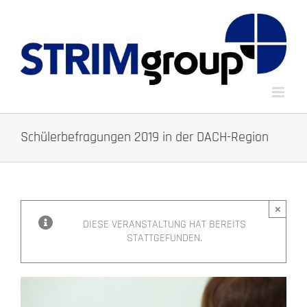
Zum
Inhalt
springen
Schülerbefragungen 2019 in der DACH-Region
×
DIESE VERANSTALTUNG HAT BEREITS
STATTGEFUNDEN.