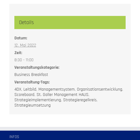
Details
Datum:
12. Mai 2022
Zeit:
8:30 - 11:00
Veranstaltungskategorie:
Business Breakfast
Veranstaltung-Tags:
4DX
,
Leitbild
,
Managementsystem
,
Organisationsentwicklung
,
Scoreboard
,
St. Galler Management HAUS
,
Strategieimplementierung
,
Strategieregelkreis
,
Strategieumsetzung
INFOS