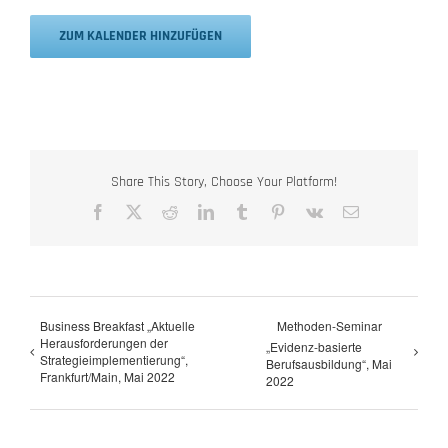
ZUM KALENDER HINZUFÜGEN
Share This Story, Choose Your Platform!
Facebook
X
Reddit
LinkedIn
Tumblr
Pinterest
Vk
E-
Mail
Business Breakfast „Aktuelle
Methoden-Seminar
Herausforderungen der
„Evidenz-basierte
Strategieimplementierung“,
Berufsausbildung“, Mai
Frankfurt/Main, Mai 2022
2022