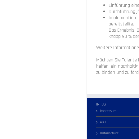
Einführung ein
Durchführung j
Implementierung
bereitstellte.
Das Ergebnis: D
knapp 90 % der
Weitere Informatione
Möchten Sie Talente l
helfen, ein nachhalt
zu binden und zu förde
INFOS
Impressum
AGB
Datenschutz