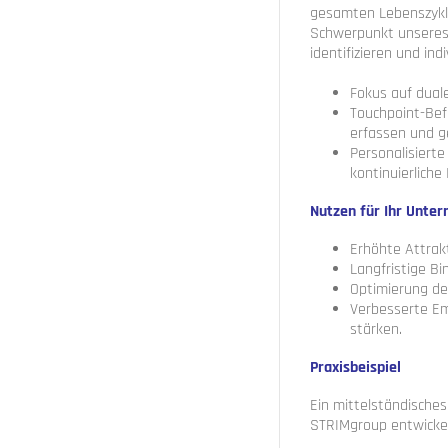
gesamten Lebenszyklu
Schwerpunkt unseres A
identifizieren und in
Fokus auf dual
Touchpoint-Bef
erfassen und ge
Personalisiert
kontinuierliche
Nutzen für Ihr Unte
Erhöhte Attrak
Langfristige B
Optimierung der
Verbesserte Em
stärken.
Praxisbeispiel
Ein mittelständisches
STRIMgroup entwicke