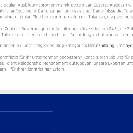
es dualen Ausbildungsprogramms mit attraktiven Zusatzangeboten w
ährlicher Touchpoint-Befragungen, um gezielt auf Bedürfnisse der Tale
 einer digitalen Plattform zur Interaktion mit Talenten, die personal
ie Zahl der Bewerbungen für Ausbildungsplätze stieg um 24 %, die Zuf
 Talente entschieden sich, nach ihrer Ausbildung im Unternehmen zu b
n finden Sie unter folgenden Blog-Kategorien:
Berufsbildung
,
Employe
angfristig für Ihr Unternehmen begeistern? Kontaktieren Sie uns für e
iges Talent Relationship Management aufzubauen. Unsere Experten unte
rn – für Ihren langfristigen Erfolg.