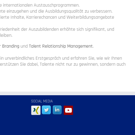
ie internationalen Austauschprogrammen.
nte einzugehen und die Ausbildungsqualität zu verbessern.
isierte Inhalte, Karrierechancen und Weiterbildungsangebote
riedenheit der Auszubildenden erhöhte sich signifikant, und
leiben.
r Branding
und
Talent Relationship Management
.
in unverbindliches Erstgespräch und erfahren Sie, wie wir Ihnen
rstützen Sie dabei, Talente nicht nur zu gewinnen, sondern auch
SOCIAL MEDIA