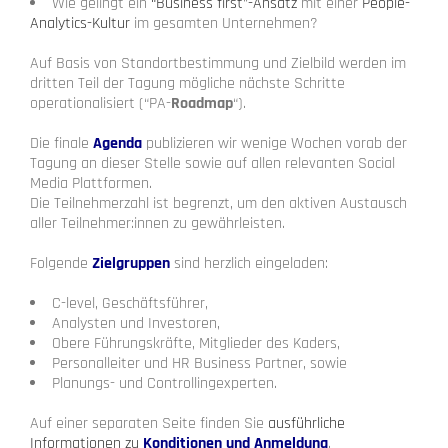
Wie gelingt ein
“Business first”-Ansatz
mit einer
People-
Analytics-Kultur
im gesamten Unternehmen?
Auf Basis von Standortbestimmung und Zielbild werden im
dritten Teil der Tagung mögliche nächste Schritte
operationalisiert (“PA-
Roadmap
“).
Die finale
Agenda
publizieren wir wenige Wochen vorab der
Tagung an dieser Stelle sowie auf allen relevanten Social
Media Plattformen.
Die Teilnehmerzahl ist begrenzt, um den aktiven Austausch
aller Teilnehmer:innen zu gewährleisten.
Folgende
Zielgruppen
sind herzlich eingeladen:
C-level, Geschäftsführer,
Analysten und Investoren,
Obere Führungskräfte, Mitglieder des Kaders,
Personalleiter und HR Business Partner, sowie
Planungs- und Controllingexperten.
Auf einer separaten Seite finden Sie
ausführliche
Informationen zu
Konditionen und Anmeldung
.