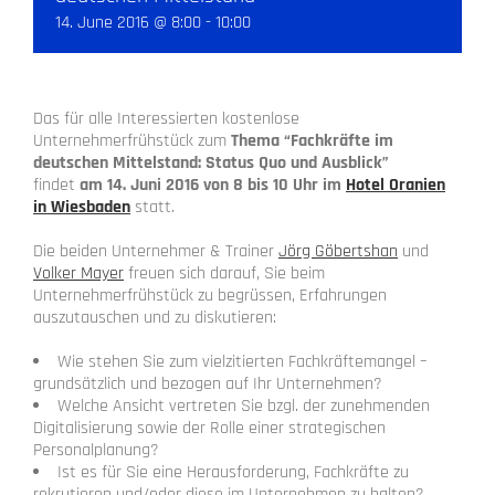
14. June 2016 @ 8:00
-
10:00
Das für alle Interessierten kostenlose
Unternehmerfrühstück zum
Thema “Fachkräfte im
deutschen Mittelstand: Status Quo und Ausblick”
findet
am 14. Juni 2016
von 8 bis 10 Uhr im
Hotel Oranien
in Wiesbaden
statt.
Die beiden Unternehmer & Trainer
Jörg Göbertshan
und
Volker Mayer
freuen sich darauf, Sie beim
Unternehmerfrühstück zu begrüssen, Erfahrungen
auszutauschen und zu diskutieren:
Wie stehen Sie zum vielzitierten Fachkräftemangel –
grundsätzlich und bezogen auf Ihr Unternehmen?
Welche Ansicht vertreten Sie bzgl. der zunehmenden
Digitalisierung sowie der Rolle einer strategischen
Personalplanung?
Ist es für Sie eine Herausforderung, Fachkräfte zu
rekrutieren und/oder diese im Unternehmen zu halten?