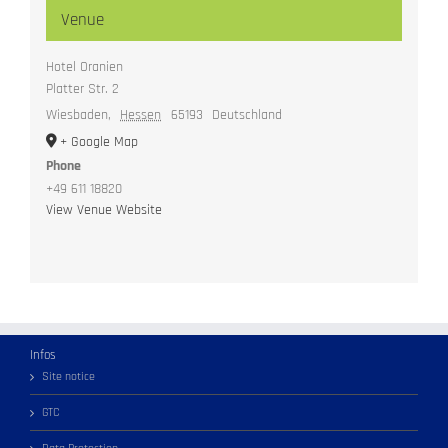
Venue
Hotel Oranien
Platter Str. 2
Wiesbaden
,
Hessen
65193
Deutschland
+ Google Map
Phone
+49 611 18820
View Venue Website
Infos
Site notice
GTC