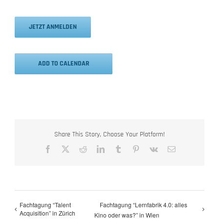
JETZT ANMELDEN
ADD TO CALENDAR
Share This Story, Choose Your Platform!
Facebook
X
Reddit
LinkedIn
Tumblr
Pinterest
Vk
Email
Fachtagung “Talent
Fachtagung “Lernfabrik 4.0: alles
Acquisition” in Zürich
Kino oder was?” in Wien