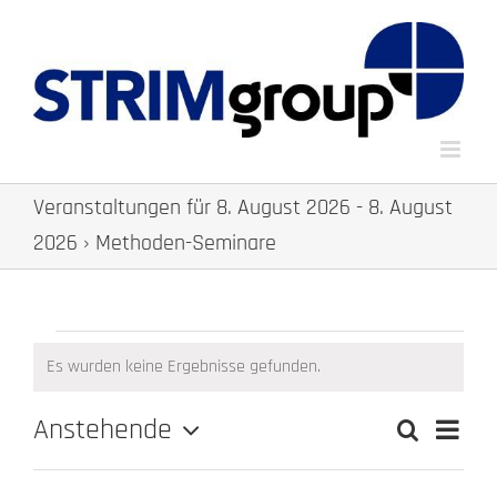
Zum
Inhalt
springen
Veranstaltungen für 8. August 2026 - 8. August
2026
› Methoden-Seminare
Veranstaltungen
Es wurden keine Ergebnisse gefunden.
Hinweis
Anstehende
Verans
Suche
Liste
Veranstalt
Ansich
Datum
Suche
Naviga
wählen.