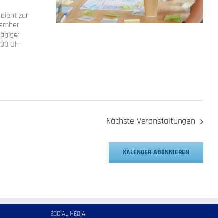
dient zur
vember
tägiger
:30 Uhr
Nächste
Veranstaltungen
KALENDER ABONNIEREN
SOCIAL MEDIA