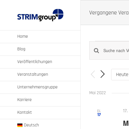
Zum
Inhalt
Vergangene Vera
springen
Home
Veranstalt
Blog
Bitte
Veranstaltungen
Schlüsselwort
Suche
Veröffentlichungen
eingeben.
und
Suche
Heute
Veranstaltungen
nach
Ansichten,
Veranstaltungen
Navigation
Unternehmensgruppe
Schlüsselwort.
Mai 2022
Karriere
17
Di.
Kontakt
17
M
Deutsch