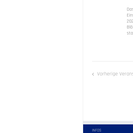
Das
Ein
202
Blö
sta
Vorherige
Veran
INFOS