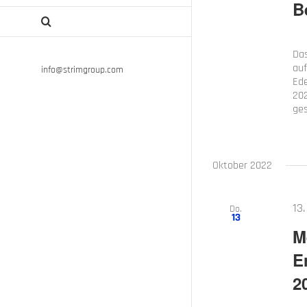
B
Das
auf
info@strimgroup.com
Ede
202
ges
Oktober 2022
13
Do.
13
M
E
2