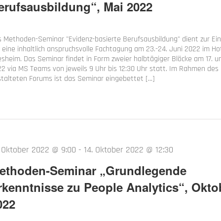
erufsausbildung“, Mai 2022
 Methoden-Seminar "Evidenz-basierte Berufsausbildung" dient zur E
 eine inhaltlich anspruchsvolle Fachtagung am 23.-24. Juni 2022 im Ho
sheim. Das Seminar findet in Form zweier halbtägiger Blöcke am 17. un
2 via MS Teams von jeweils 9 Uhr bis 12:30 Uhr statt. Im Rahmen des
talteten Forums ist das Seminar eingebettet [...]
. Oktober 2022 @ 9:00
-
14. Oktober 2022 @ 12:30
ethoden-Seminar „Grundlegende
rkenntnisse zu People Analytics“, Okto
022