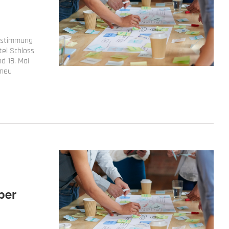
instimmung
tel Schloss
d 18. Mai
 neu
ber