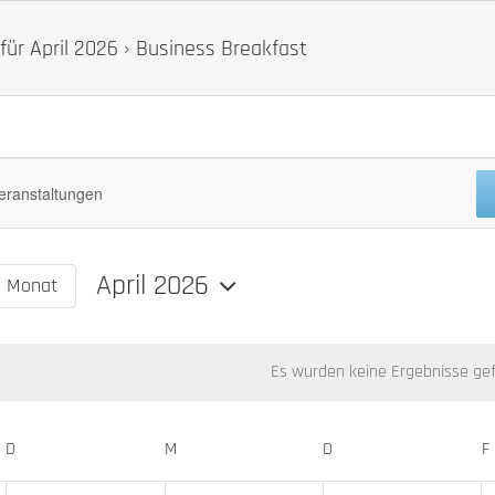
für April 2026
› Business Breakfast
ungen
April 2026
r Monat
Datum
wählen.
Es wurden keine Ergebnisse ge
Hinweis
D
DIENSTAG
M
MITTWOCH
D
DONNERSTAG
F