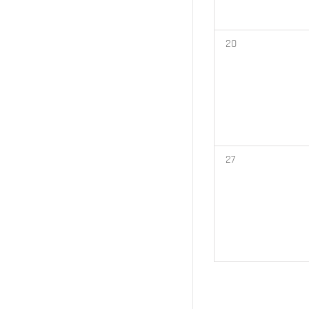
0
20
Veranstaltungen,
0
27
Veranstaltungen,