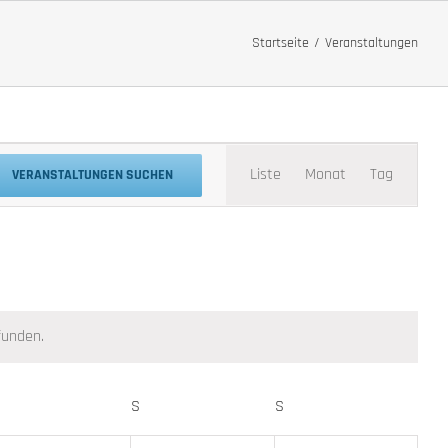
Startseite
Veranstaltungen
Veranstaltung
Liste
Monat
Tag
VERANSTALTUNGEN SUCHEN
Ansichten-
Navigation
funden.
FREITAG
S
SAMSTAG
S
SONNTAG