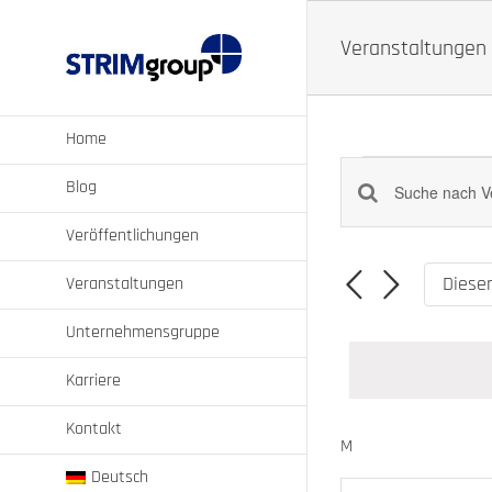
Zum
Inhalt
Veranstaltungen 
springen
Home
Veranstalt
Blog
Bitte
Veranstaltungen
Schlüsselwort
Suche
Veröffentlichungen
eingeben.
und
Suche
Diese
Veranstaltungen
nach
Ansichten,
Veranstaltungen
Navigation
Unternehmensgruppe
Schlüsselwort.
Karriere
Kontakt
Kalender
M
MONTAG
von
Deutsch